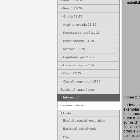
-
Reietó 25-26
proximitat
-
Reietó 25-26
-
Graula 23-25
-
Aratinga mitrada 23-25
-
Rossinyol del Japó 21-25
-
Brocat variable 24-25
-
Monarca 23-25
-
Papallona tigre 23-27
-
Escac ferruginós 17-25
-
Coipú 17-25
-
Cigalella argentada 15-22
-
Galeria d'imatges i sons
Figura 1.
Informació
La fenol
-
Darreres notícies
exemplars
Ajuda
les zones
duen a te
-
Espècies parcialment ocultes
zones d'hi
fins assol
-
Explicació dels símbols
produeix 
bé fins a 
-
FAQ