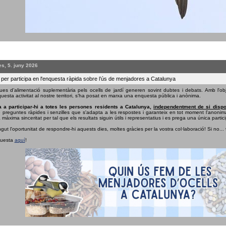
s, 5. juny 2026
 per participa en l'enquesta ràpida sobre l’ús de menjadores a Catalunya
ues d’alimentació suplementària pels ocells de jardí generen sovint dubtes i debats. Amb l'obj
uesta activitat al nostre territori, s’ha posat en marxa una enquesta pública i anònima.
 a participar-hi a totes les persones residents a Catalunya,
independentment de si dispo
e preguntes ràpides i senzilles que s'adapta a les respostes i garanteix en tot moment l'anonima
 màxima sinceritat per tal que els resultats siguin útils i representatius i es prega una única partici
ngut l'oportunitat de respondre-hi aquests dies, moltes gràcies per la vostra col·laboració! Si no...
questa
aquí
!