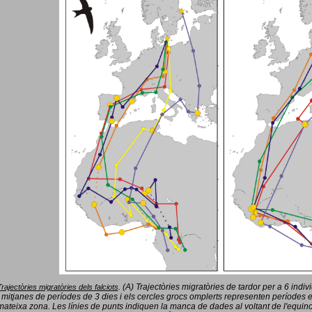
(A) Trajectòries migratòries de tardor per a 6 indi
Trajectòries migratòries dels falciots
.
 mitjanes de períodes de 3 dies i els cercles grocs omplerts representen períodes 
mateixa zona. Les línies de punts indiquen la manca de dades al voltant de l'equinoc