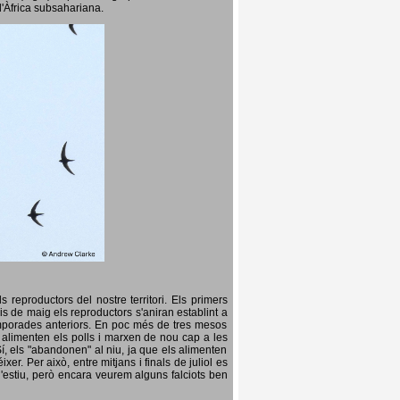
l'Àfrica subsahariana.
 reproductors del nostre territori. Els primers
is de maig els reproductors s'aniran establint a
temporades anteriors. En poc més de tres mesos
s, alimenten els polls i marxen de nou cap a les
Sí, els "abandonen" al niu, ja que els alimenten
er. Per això, entre mitjans i finals de juliol es
d'estiu, però encara veurem alguns falciots ben