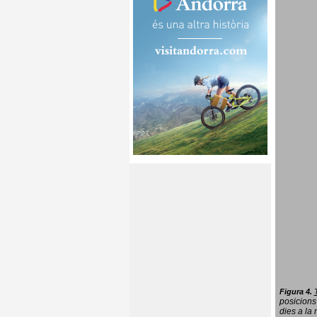
Figura 4.
posicions
dies a la 