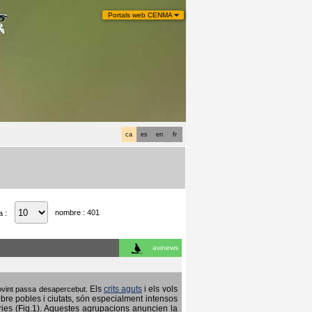
Portals web CENMA
ca
es
en
fr
nombre : 401
a :
avinews
Els
crits aguts
i els vols
 sovint passa desapercebut.
obre pobles i ciutats, són especialment intensos
ries (Fig.1). Aquestes agrupacions anuncien la