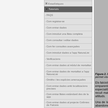
Estadístiques
Tutorials
-
FAQS
-
Com registrar-se
-
Com entrar dades
-
Com introduir una llista completa
-
Com consultar i editar dades
-
Com fer consultes avançades
-
Com introduir dades a l'app NaturaList
-
Verificacions
-
Com entrar dades al mòdul de mortalitat
-
Com entrar dades de mortalitat a l'app
Figura 2.
NaturaList
permet visu
-
Ornitho i les espècies amenaçades
Els falci
emparenta
-
Com entrar dades amb localitzacions
precises
especiali
recull ma
-
Com entrar llistes estàndard des de la
altituds.
app
Una de le
-
Com entrar dades al projecte Colònies
de Falciots
abandonen