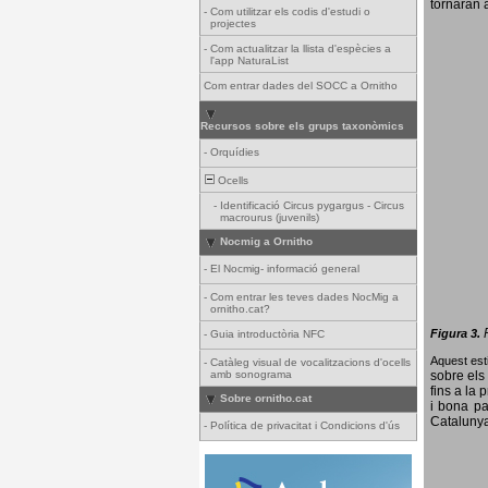
tornaran a
-
Com utilitzar els codis d'estudi o
projectes
-
Com actualitzar la llista d'espècies a
l'app NaturaList
Com entrar dades del SOCC a Ornitho
Recursos sobre els grups taxonòmics
-
Orquídies
Ocells
-
Identificació Circus pygargus - Circus
macrourus (juvenils)
Nocmig a Ornitho
-
El Nocmig- informació general
-
Com entrar les teves dades NocMig a
ornitho.cat?
Figura 3.
-
Guia introductòria NFC
Aquest esti
-
Catàleg visual de vocalitzacions d'ocells
amb sonograma
sobre els 
fins a la 
Sobre ornitho.cat
i bona pa
Catalunya
-
Política de privacitat i Condicions d'ús