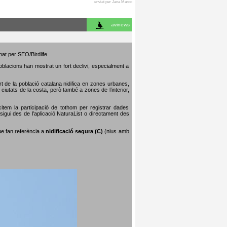
enviat per Jana Marco
avinews
nat per SEO/Birdlife.
poblacions han mostrat un fort declivi, especialment a
art de la població catalana nidifica en zones urbanes,
iutats de la costa, però també a zones de l’interior,
citem la participació de tothom per registrar dades
igui des de l’aplicació NaturaList o directament des
que fan referència a
nidificació segura (C)
(nius amb