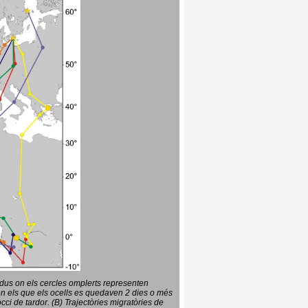
vidus on els cercles omplerts representen
en els que els ocells es quedaven 2 dies o més
ci de tardor. (B) Trajectòries migratòries de