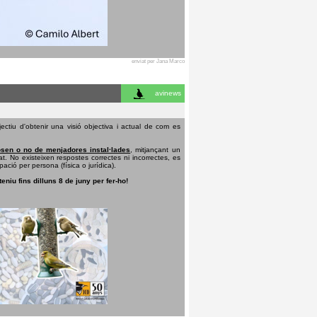
enviat per Jana Marco
avinews
ectiu d'obtenir una visió objectiva i actual de com es
sen o no de menjadores instal·lades
, mitjançant un
t. No existeixen respostes correctes ni incorrectes, es
pació per persona (física o jurídica).
teniu fins dilluns 8 de juny per fer-ho!