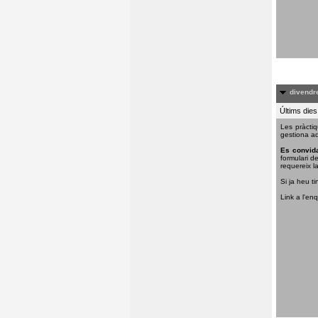
divendre
Últims dies
Les pràctiq
gestiona aq
Es convida
formulari d
requereix la
Si ja heu ti
Link a l'en