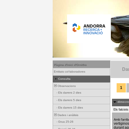
Pàgina d'inici d'Ornitho
Dar
Entitats col·laboradores
Consulta
Observacions
1
-
Els darrers 2 dies
-
Els darrers 5 dies
dimecres
-
Els darrers 15 dies
Els falciot
Dades i anàlisis
Amb l'arri
-
Grua 25-26
vertigino
durant aq