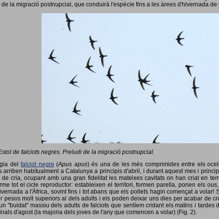
 de la migració postnupcial, que conduirà l'espècie fins a les àrees d'hivernada de 
Estol de falciots negres. Preludi de la migració postnupcial.
ogia del
falciot negre
(
Apus apus
) és una de les més comprimides entre els ocells
 arriben habitualment a Catalunya a principis d'abril, i durant aquest mes i princip
 de cria, ocupant amb una gran fidelitat les mateixes cavitats on han criat en 
rme tot el cicle reproductor: estableixen el territori, formen parella, ponen els ou
vernada a l'Àfrica, sovint fins i tot abans que els pollets hagin començat a volar! 
ir pesos molt superiors al dels adults i els poden deixar uns dies per acabar de créix
un "buidat" massiu dels adults de falciots que sentíem cridant els matins i tardes 
finals d'agost (la majoria dels joves de l'any que comencen a volar) (Fig. 2).