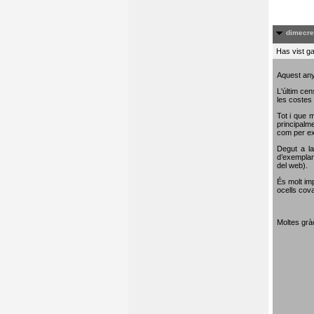
dimecre
Has vist ga
Aquest any
L'últim cen
les costes 
Tot i que m
principalme
com per e
Degut a la
d’exemplar
del web).
És molt im
ocells cova
Moltes gràc