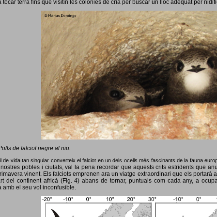
 tocar terra fins que visitin les colònies de cria per buscar un lloc adequat per nidif
Polls de falciot negre al niu.
l de vida tan singular converteix el falciot en un dels ocells més fascinants de la fauna eur
nostres pobles i ciutats, val la pena recordar que aquests crits estridents que anun
primavera vinent.
Els falciots emprenen ara un viatge extraordinari que els portarà a
rt del continent africà (Fig. 4) abans de tornar, puntuals com cada any, a ocup
 amb el seu vol inconfusible.