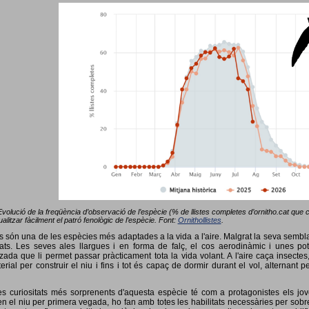
Evolució de la freqüència d’observació de l’espècie (% de llistes completes d’ornitho.cat que co
alitzar fàcilment el patró fenològic de l’espècie. Font:
Ornithollistes
.
ots són una de les espècies més adaptades a la vida a l'aire. Malgrat la seva semb
ts. Les seves ales llargues i en forma de falç, el cos aerodinàmic i unes pot
tzada que li permet passar pràcticament tota la vida volant. A l'aire caça insectes
terial per construir el niu i fins i tot és capaç de dormir durant el vol, alterna
s curiositats més sorprenents d'aquesta espècie té com a protagonistes els jov
 el niu per primera vegada, ho fan amb totes les habilitats necessàries per sobrev