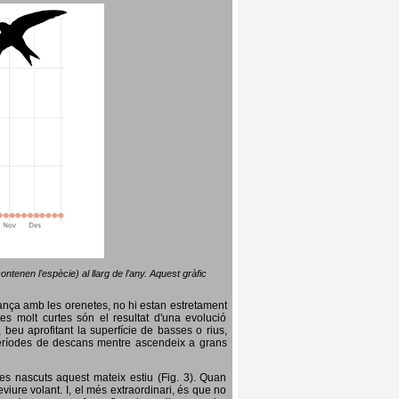
ntenen l’espècie) al llarg de l’any. Aquest gràfic
lança amb les orenetes, no hi estan estretament
es molt curtes són el resultat d'una evolució
, beu aprofitant la superfície de basses o rius,
nt períodes de descans mentre ascendeix a grans
es nascuts aquest mateix estiu (Fig. 3). Quan
iure volant. I, el més extraordinari, és que no