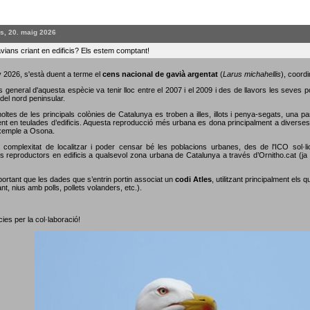
s, 20. maig 2026
vians criant en edificis? Els estem comptant!
 2026, s'està duent a terme el
cens nacional de gavià argentat
(
Larus michahellis
), coordi
s general d'aquesta espècie va tenir lloc entre el 2007 i el 2009 i des de llavors les seves 
del nord peninsular.
oltes de les principals colònies de Catalunya es troben a illes, illots i penya-segats, una p
nt en teulades d’edificis. Aquesta reproducció més urbana es dona principalment a diverses c
xemple a Osona.
 complexitat de localitzar i poder censar bé les poblacions urbanes, des de l'ICO sol·li
s reproductors en edificis a qualsevol zona urbana de Catalunya a través d’Ornitho.cat (ja s
portant que les dades que s’entrin portin associat un
codi Atles
, utilitzant principalment els 
nt, nius amb polls, pollets volanders, etc.).
ies per la col·laboració!