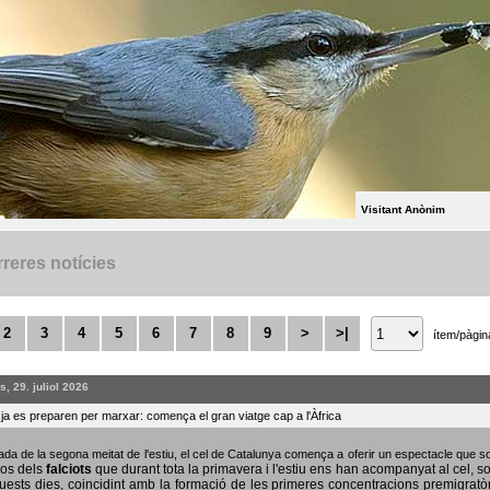
Visitant Anònim
reres notícies
2
3
4
5
6
7
8
9
>
>|
ítem/pàgin
, 29. juliol 2026
s ja es preparen per marxar: comença el gran viatge cap a l'Àfrica
bada de la segona meitat de l'estiu, el cel de Catalunya comença a oferir un espectacle que
sos dels
falciots
que durant tota la primavera i l'estiu ens han acompanyat al cel, s
uests dies, coincidint amb la formació de les primeres concentracions premigratò