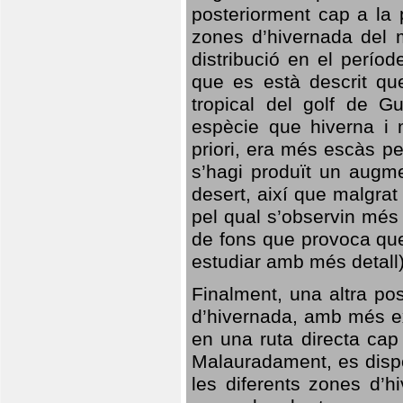
posteriorment cap a la p
zones d’hivernada del m
distribució en el perío
que es està descrit qu
tropical del golf de Gu
espècie que hiverna i m
priori, era més escàs p
s’hagi produït un augme
desert, així que malgra
pel qual s’observin més
de fons que provoca que
estudiar amb més detall)
Finalment, una altra po
d’hivernada, amb més e
en una ruta directa cap
Malauradament, es dispo
les diferents zones d’h