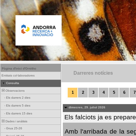
Pàgina d'inici d'Ornitho
Darreres notícies
Entitats col·laboradores
Consulta
Observacions
1
2
3
4
5
6
7
-
Els darrers 2 dies
-
Els darrers 5 dies
dimecres, 29. juliol 2026
-
Els darrers 15 dies
Els falciots ja es prepar
Dades i anàlisis
-
Grua 25-26
Amb l'arribada de la se