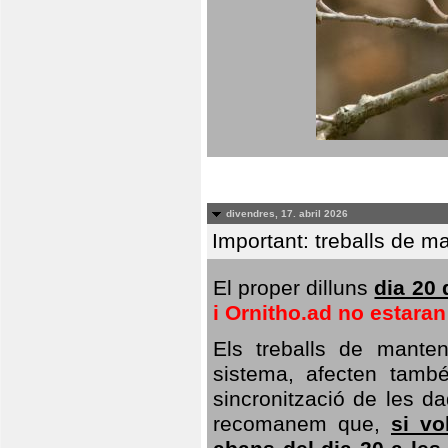
divendres, 17. abril 2026
Important: treballs de ma
El proper dilluns
dia 20 
i Ornitho.ad no estara
Els treballs de manten
sistema, afecten també 
sincronització de les da
recomanem que,
si vo