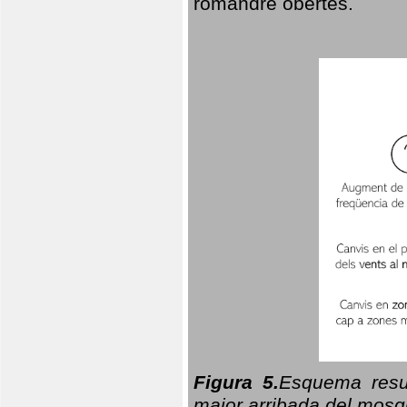
romandre obertes.
Figura 5.
Esquema resu
major arribada del mosqu