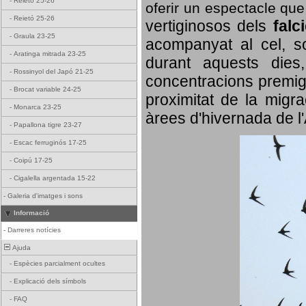
-
Reietó 25-26
oferir un espectacle qu
-
Reietó 25-26
vertiginosos dels
falc
-
Graula 23-25
acompanyat al cel, so
-
Aratinga mitrada 23-25
durant aquests dies
-
Rossinyol del Japó 21-25
concentracions premigr
-
Brocat variable 24-25
proximitat de la migra
-
Monarca 23-25
àrees d'hivernada de l
-
Papallona tigre 23-27
-
Escac ferruginós 17-25
-
Coipú 17-25
-
Cigalella argentada 15-22
-
Galeria d'imatges i sons
Informació
-
Darreres notícies
Ajuda
-
Espècies parcialment ocultes
-
Explicació dels símbols
-
FAQ