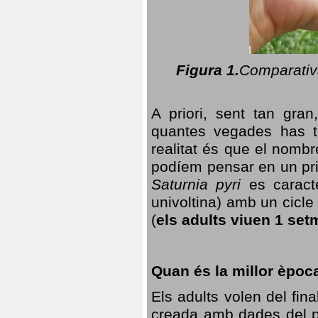
Figura 1.
Comparativa
A priori, sent tan gran
quantes vegades has t
realitat és que el nomb
podíem pensar en un princ
Saturnia pyri
es caracte
univoltina) amb un cicle 
(
els adults viuen 1 set
Quan és la millor èpoc
Els adults volen del fin
creada amb dades del po