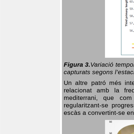
Figura 3.
Variació tempor
capturats segons l’estac
Un altre patró més in
relacionat amb la freq
mediterrani, que com
regularitzant-se progre
escàs a convertint-se en