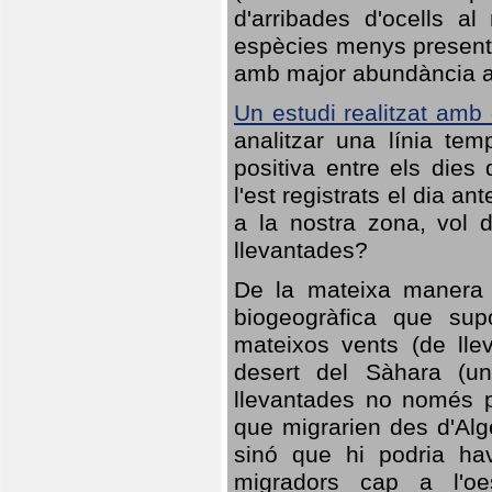
d'arribades d'ocells al
espècies menys presents
amb major abundància al 
Un estudi realitzat amb
analitzar una línia te
positiva entre els dies
l'est registrats el dia a
a la nostra zona, vol 
llevantades?
De la mateixa manera q
biogeogràfica que sup
mateixos vents (de lle
desert del Sàhara (un
llevantades no només po
que migrarien des d'Alg
sinó que hi podria ha
migradors cap a l'oe