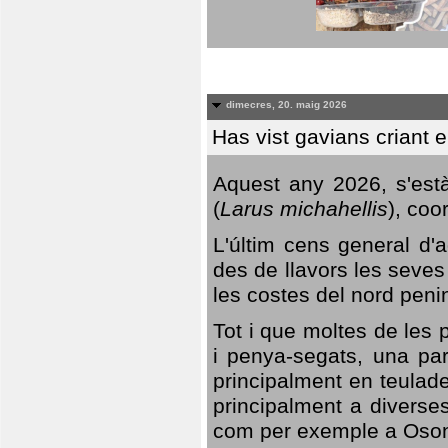
dimecres, 20. maig 2026
Has vist gavians criant 
Aquest any 2026, s'est
(
Larus michahellis
), coo
L'últim cens general d'a
des de llavors les seves
les costes del nord peni
Tot i que moltes de les p
i penya-segats, una par
principalment en teulad
principalment a diverses
com per exemple a Oso