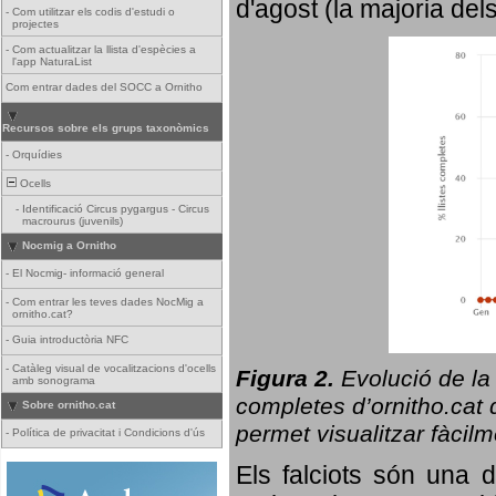
d'agost (la majoria del
-
Com utilitzar els codis d'estudi o
projectes
-
Com actualitzar la llista d'espècies a
l'app NaturaList
Com entrar dades del SOCC a Ornitho
Recursos sobre els grups taxonòmics
-
Orquídies
Ocells
-
Identificació Circus pygargus - Circus
macrourus (juvenils)
Nocmig a Ornitho
-
El Nocmig- informació general
-
Com entrar les teves dades NocMig a
ornitho.cat?
-
Guia introductòria NFC
-
Catàleg visual de vocalitzacions d'ocells
Figura 2.
Evolució de la
amb sonograma
completes d’ornitho.cat q
Sobre ornitho.cat
permet visualitzar fàcilm
-
Política de privacitat i Condicions d'ús
Els falciots són una 