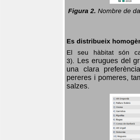
Figura 2.
Nombre de dad
Es distribueix homogè
El seu hàbitat són c
Les erugues del gr
3).
una clara preferència
pereres i pomeres, tam
salzes.