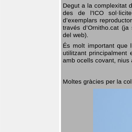
Degut a la complexitat d
des de l'ICO sol·lici
d’exemplars reproductor
través d’Ornitho.cat (ja
del web).
És molt important que 
utilitzant principalment
amb ocells covant, nius a
Moltes gràcies per la col