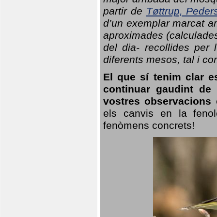
partir de
Tøttrup, Peder
d’un exemplar marcat am
aproximades (calculades
del dia- recollides per
diferents mesos, tal i c
El que sí tenim clar e
continuar gaudint de
vostres observacions 
els canvis en la fenol
fenòmens concrets!