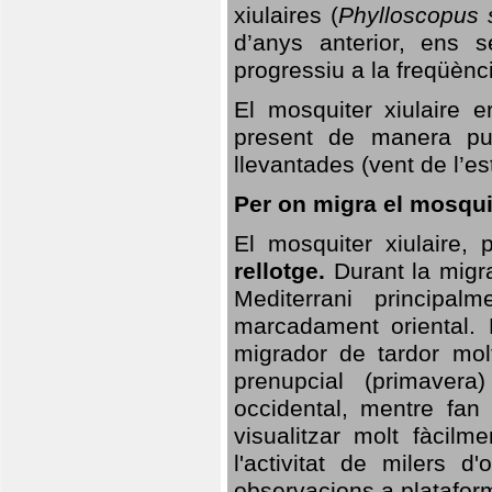
xiulaires (
Phylloscopus s
d’anys anterior, ens s
progressiu a la freqüènc
El mosquiter xiulaire 
present de manera pun
llevantades (vent de l’est
Per on migra el mosquit
El mosquiter xiulaire,
rellotge.
Durant la migra
Mediterrani principa
marcadament oriental. 
migrador de tardor molt
prenupcial (primavera
occidental, mentre fan 
visualitzar molt fàcilm
l'activitat de milers 
observacions a plataform