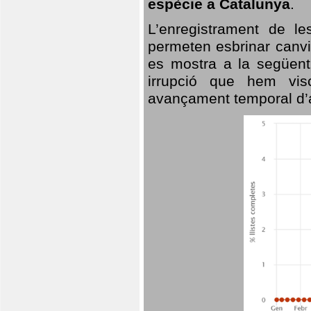
espècie a Catalunya
.
L’enregistrament de l
permeten esbrinar canvi
es mostra a la següent 
irrupció que hem vis
avançament temporal d’a