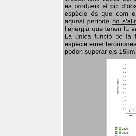
es produeix el pic d’ob
espècie és que com el
aquest període
no s’al
l’energia que tenen la 
La única funció de la f
espècie emet feromones
poden superar els 15km