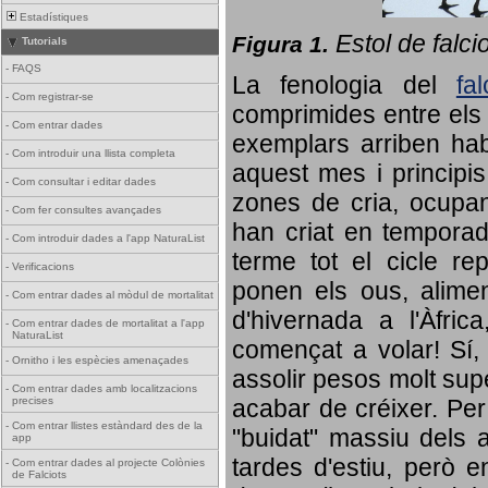
Estadístiques
Estol de falci
Figura 1.
Tutorials
-
FAQS
La fenologia del
fa
-
Com registrar-se
comprimides entre els o
-
Com entrar dades
exemplars arriben habi
-
Com introduir una llista completa
aquest mes i principis
-
Com consultar i editar dades
zones de cria, ocupan
-
Com fer consultes avançades
han criat en tempora
-
Com introduir dades a l'app NaturaList
terme tot el cicle rep
-
Verificacions
ponen els ous, alime
-
Com entrar dades al mòdul de mortalitat
d'hivernada a l'Àfric
-
Com entrar dades de mortalitat a l'app
NaturaList
començat a volar! Sí, 
-
Ornitho i les espècies amenaçades
assolir pesos molt supe
-
Com entrar dades amb localitzacions
precises
acabar de créixer. Per 
-
Com entrar llistes estàndard des de la
"buidat" massiu dels a
app
tardes d'estiu, però e
-
Com entrar dades al projecte Colònies
de Falciots