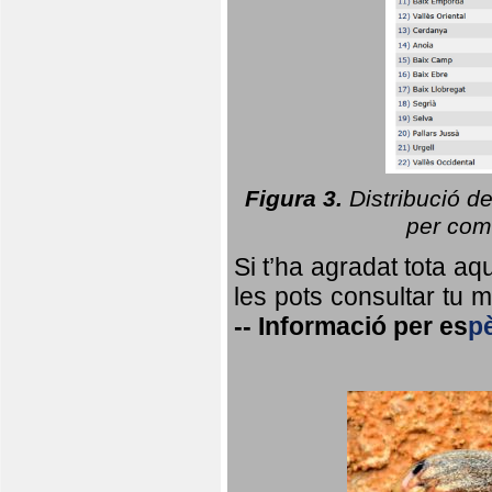
Figura 3.
Distribució d
per coma
Si t’ha agradat tota a
les pots consultar tu ma
--
Informació per
es
p