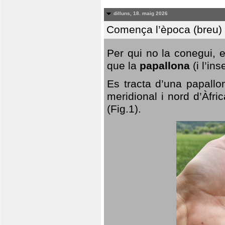
dilluns, 18. maig 2026
Comença l’època (breu) d
Per qui no la conegui, 
que la
papallona
(i l’in
Es tracta d’una papallo
meridional i nord d’Àfri
(Fig.1).