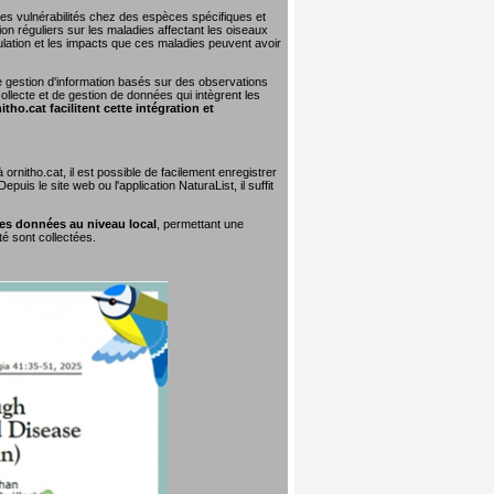
 les vulnérabilités chez des espèces spécifiques et
on réguliers sur les maladies affectant les oiseaux
lation et les impacts que ces maladies peuvent avoir
e gestion d'information basés sur des observations
collecte et de gestion de données qui intègrent les
tho.cat facilitent cette intégration et
rnitho.cat, il est possible de facilement enregistrer
uis le site web ou l'application NaturaList, il suffit
ces données au niveau local
, permettant une
té sont collectées.