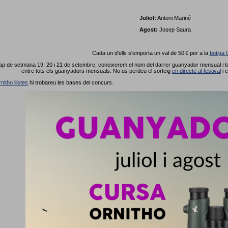
Juliol:
Antoni Mariné
Agost:
Josep Saura
Cada un d'ells s'emporta un val de 50 € per a la
botiga 
p de setmana 19, 20 i 21 de setembre, coneixerem el nom del darrer guanyador mensual i tot
entre tots els guanyadors mensuals. No us perdeu el sorteig
en directe al festival
i 
nitho llistes
hi trobareu les bases del concurs.