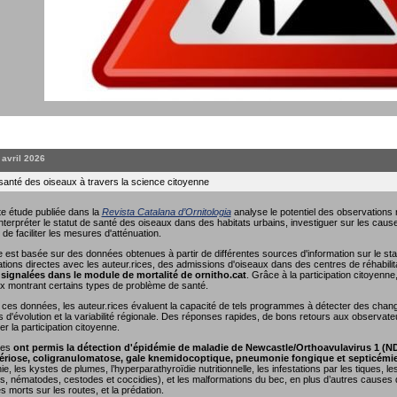
. avril 2026
 santé des oiseaux à travers la science citoyenne
e étude publiée dans la
Revista Catalana d’Ornitologia
analyse le potentiel des observations r
interpréter le statut de santé des oiseaux dans des habitats urbains, investiguer sur les causes
 de faciliter les mesures d'atténuation.
 est basée sur des données obtenues à partir de différentes sources d'information sur le sta
ions directes avec les auteur.rices, des admissions d'oiseaux dans des centres de réhabili
signalées dans le module de mortalité de ornitho.cat
. Grâce à la participation citoyenn
x montrant certains types de problème de santé.
nt ces données, les auteur.rices évaluent la capacité de tels programmes à détecter des cha
s d'évolution et la variabilité régionale. Des réponses rapides, de bons retours aux observate
r la participation citoyenne.
ées
ont permis la détection d'épidémie de maladie de Newcastle/Orthoavulavirus 1 (N
riose, coligranulomatose, gale knemidocoptique, pneumonie fongique et septicémi
e, les kystes de plumes, l’hyperparathyroïdie nutritionnelle, les infestations par les tiques, 
, nématodes, cestodes et coccidies), et les malformations du bec, en plus d’autres causes de
es morts sur les routes, et la prédation.