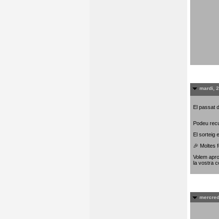
mardi, 
El passat d
Podeu recu
El sorteig
🎉 Moltes f
Volem apro
la vostra c
mercred