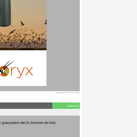
posté par Marina Cuito
avinews
s guanyadors del 2n trimestre de l'any: