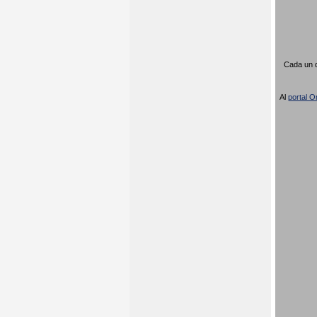
Cada un d
Al
portal Or