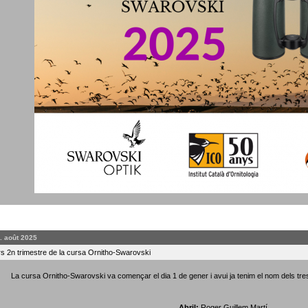
. août 2025
 2n trimestre de la cursa Ornitho-Swarovski
La cursa Ornitho-Swarovski va començar el dia 1 de gener i avui ja tenim el nom dels tre
Abril:
Roger Guillem Martí