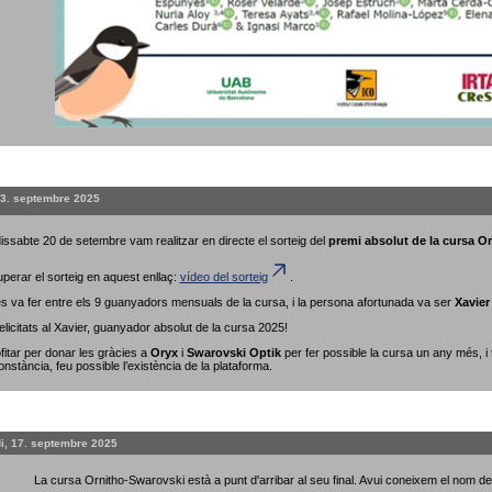
23. septembre 2025
issabte 20 de setembre vam realitzar en directe el sorteig del
premi absolut de la cursa O
perar el sorteig en aquest enllaç:
vídeo del sorteig
.
 es va fer entre els 9 guanyadors mensuals de la cursa, i la persona afortunada va ser
Xavier
elicitats al Xavier, guanyador absolut de la cursa 2025!
fitar per donar les gràcies a
Oryx
i
Swarovski Optik
per fer possible la cursa un any més, i
onstància, feu possible l’existència de la plataforma.
i, 17. septembre 2025
La cursa Ornitho-Swarovski està a punt d'arribar al seu final. Avui coneixem el nom 