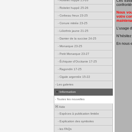
Ces trava
-
Roitelet huppé 25-26
confronté
-
Roitelet huppé 25-26
Nous vous
-
Corbeau freux 23-25
votre con
mainten
-
Conure mitrée 23-25
L’usage d
-
Léiothrix jaune 21-25
N’hésitez
-
Damier de la succise 24-25
En nous e
-
Monarque 23-25
-
Petit Monarque 23-27
-
Échiquier d'Occitanie 17-25
-
Ragondin 17-25
-
Cigale argentée 15-22
-
Les galeries
Information
-
Toutes les nouvelles
Aide
-
Espèces à publication limitée
-
Explication des symboles
-
les FAQs