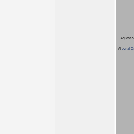
Aquest ca
Al
portal Or