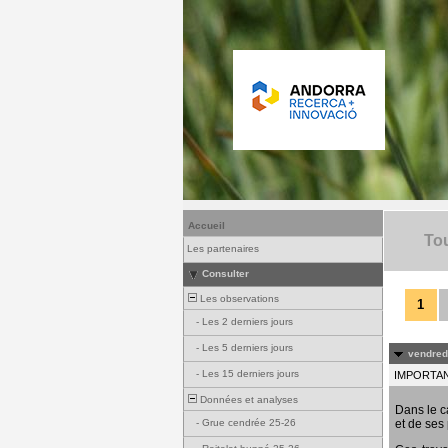
Accueil
Tou
Les partenaires
Consulter
Les observations
1
-
Les 2 derniers jours
-
Les 5 derniers jours
vendredi
-
Les 15 derniers jours
IMPORTANT
Données et analyses
Dans le c
et de ses 
-
Grue cendrée 25-26