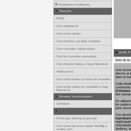
Statistiques d'utilisation
Tutoriels
-
FAQS
-
Com registrar-se
-
Com entrar dades
-
Com introduir una llista completa
-
Com consultar i editar dades
jeudi, 9
-
Com fer consultes avançades
Suivi de la
-
Com introduir dades a l'app NaturaList
Une récent
-
Verificacions
décrire et 
dans le but
-
Com entrar dades al mòdul de mortalitat
Cette étude
-
Com entrar dades de mortalitat a l'app
communicat
NaturaList
d'oiseaux 
des oiseau
Groupes taxonomiques
En utilisa
-
Orchidées
les pattern
pour assure
Ces donn
mycobacté
-
El Nocmig- informació general
néphropathi
(trématodes
-
Com entrar les teves dades NocMig a
fenêtres, l
ornitho.cat?