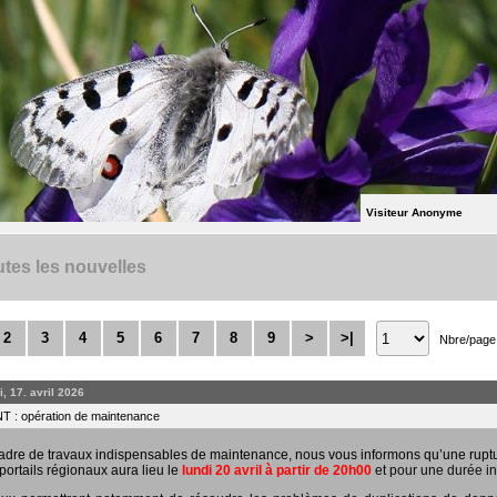
Visiteur Anonyme
tes les nouvelles
2
3
4
5
6
7
8
9
>
>|
Nbre/page
, 17. avril 2026
 : opération de maintenance
adre de travaux indispensables de maintenance, nous vous informons qu’une rupt
portails régionaux aura lieu le
lundi 20 avril à partir de 20h00
et pour une durée in