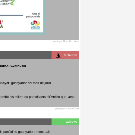
posté par Marc Illa Llobet
technews
rnitho-Swarovski
.
 Bayer
, guanyador del mes de juliol.
 també als milers de participants d’Ornitho que, amb
posté par Marina Cuito
avinews
dels penúltims guanyadors mensuals: