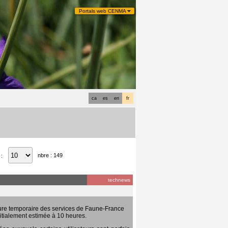
Portals web CENMA
ca
es
en
fr
nbre : 149
 :
technews
ure temporaire des services de Faune-France
itialement estimée à 10 heures.