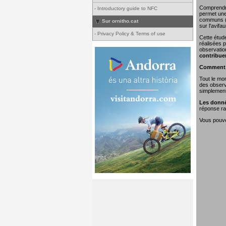
Comprendre 
-
Introductory guide to NFC
permet une 
communs (o
Sur ornitho.cat
sur l'avifa
-
Privacy Policy & Terms of use
Cette étud
réalisées p
observatio
contribue
Comment e
Tout le mon
des observa
simplement 
Les donné
réponse rap
Vous pouvez