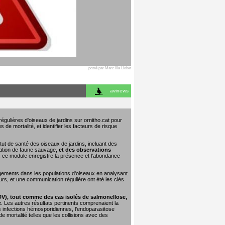
posté par Marc Illa Llobet
avinews
égulières d'oiseaux de jardins sur ornitho.cat pour
 de mortalité, et identifier les facteurs de risque
tut de santé des oiseaux de jardins, incluant des
tation de faune sauvage,
et des observations
e, ce module enregistre la présence et l'abondance
ngements dans les populations d'oiseaux en analysant
urs, et une communication régulière ont été les clés
DV), tout comme des cas isolés de salmonellose,
e
. Les autres résultats pertinents comprenaient la
les infections hémosporidiennes, l’endoparasitose
 mortalité telles que les collisions avec des