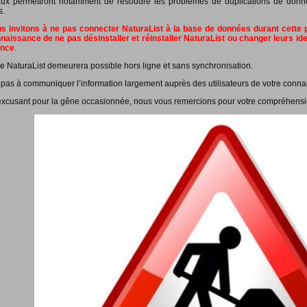
ux permettront notamment de résoudre les problèmes de duplications de données
s.
 invitons à ne pas connecter NaturaList à la base de données durant cette pé
naissance de ne pas désinstaller et réinstaller NaturaList ou changer leurs id
ance
.
e NaturaList demeurera possible hors ligne et sans synchronisation.
 pas à communiquer l’information largement auprès des utilisateurs de votre conna
xcusant pour la gêne occasionnée, nous vous remercions pour votre compréhensi