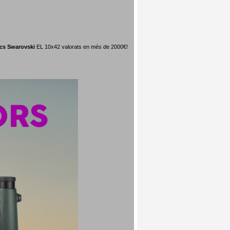
ics Swarovski
EL 10x42 valorats en més de 2000€!