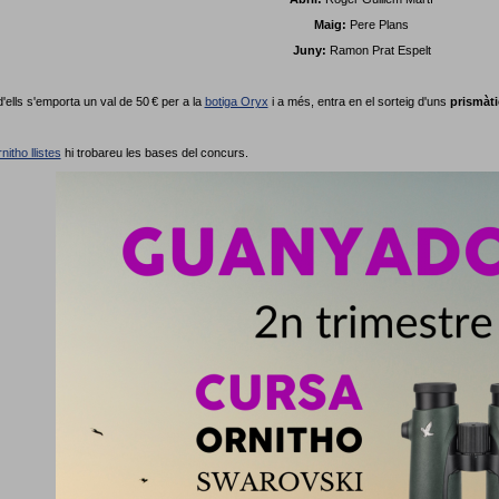
Maig:
Pere Plans
Juny:
Ramon Prat Espelt
'ells s'emporta un val de 50 € per a la
botiga Oryx
i a més, entra en el sorteig d'uns
prismàt
nitho llistes
hi trobareu les bases del concurs.