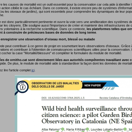
les causes de mortalité est un outil essentiel pour la conservation car cela aide à identifier
action ciblée le cas échéant. Dans ce contexte, il existe encore peu de systèmes d’informati
u les oiseaux de jardins), qui sont essentiels pour comprendre les dynamiques de leur popu
une.
e est donc particulièrement pertinente et ouvre la voie vers une amélioration des systèmes d
ar les citoyens. Elle souligne aussi l’importance de créer et maintenir des infrastructures de 
ns volontaires à la recherche scientifique. Dans ce contexte,
les plateformes telles que orni
nt à construire de précieuses bases de données de long terme
.
nregistrer une observation d'oiseau mort, blessé ou malade
de peut contribuer à ce genre de projet en soumettant leurs observations d'oiseaux. Grâce à o
tions et contribuer à l'obtention de connaissances scientifiques utiles pour la conservation. Dep
cocher la case "Mortalité/blessure" et compléter le formulaire du module de mortalité.
es de ornitho.cat sont directement liées aux autorités compétentes travaillant avec 
ide. De plus, le module de mortalité aide à standardiser la façon dont les données de mortali
 lire l'article complet
ici
.