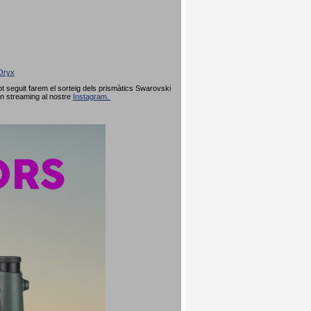
Oryx
 seguit farem el sorteig dels prismàtics Swarovski
en streaming al nostre
Instagram.