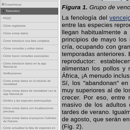
Estadísticas
Figura 1.
Grupo de vence
Tutoriales
La fenología del
vencej
-
FAQS
entre las especies repro
-
Cómo registrarse
llegan habitualmente a 
-
Cómo entrar datos
principios de mayo los 
-
Como introducir una lista completa
cría, ocupando con gran
-
Cómo consultar y editar datos
temporadas anteriores. 
-
Cómo hacer consultas avanzadas
reproductor: establece
-
Cómo introducir datos en la app
NaturaList
alimentan los pollos y
-
Verificaciones
África, ¡A menudo inclu
-
Como entrar datos en el módulo de
Sí, los "abandonan" en
mortalidad
muy superiores al de lo
-
Como entrar datos de mortalidad con la
app NaturaList
crecer. Por eso, entre 
-
Ornitho y las especies amenazadas
masivo de los adultos
-
Cómo entrar datos con localizaciones
tardes de verano. Igual
precisas
de agosto, que serán en
-
Cómo entrar datos al proyecto Colònies
de Falciots
(Fig. 2).
-
Cómo actualizar la lista de especies en