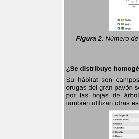
Figura 2.
Número de 
¿Se distribuye homogé
Su hábitat son campos
orugas del gran pavón s
por las hojas de árbo
también utilizan otras 