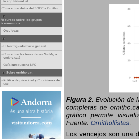
la app NaturaList
Cómo entrar datos del SOCC a Ornitho
Recursos sobre los grupos
taxonómicos
-
Orquídeas
-
El Nocmig- informació general
-
Com entrar les teves dades NocMig a
ornitho.cat?
-
Guía introductoria NFC
Sobre ornitho.cat
-
Política de privacidad y Condiciones de
uso
Figura 2.
Evolución de l
completas de ornitho.ca
gráfico permite visual
Fuente:
Ornithollistas
.
Los vencejos son una de