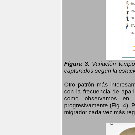
Figura 3.
Variación tempo
capturados según la estació
Otro patrón más interesan
con la frecuencia de apari
como observamos en el
progresivamente (Fig. 4).
migrador cada vez más regu