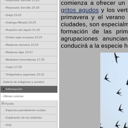
-
Reyezuelo Sencillo 25-26
comienza a ofrecer un
-
Reyezuelo Sencillo 25-26
gritos agudos
y los ver
-
Graja 23-25
primavera y el verano
ciudades, son especialm
-
Aratinga Mitrada 23-25
formación de las prime
-
Ruiseñor del Japón 21-25
agrupaciones anuncian
-
Ondas rojas europea 24-25
conducirá a la especie h
-
Mariposa monarca 23-25
-
Mariposa tigre 23-27
-
Medioluto herrumbrosa 17-25
-
Coipú 17-25
-
Tettigettalna argentata 15-22
-
Galería de imágenes y sonidos
Información
-
Últimas noticias
Ayuda
-
Especies parcialmente ocultas
-
Explicación de los símbolos
-
FAQ