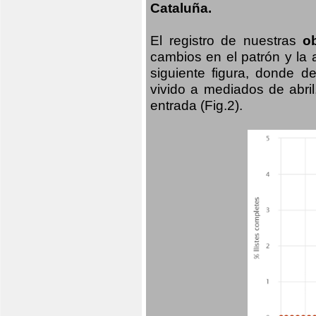
Cataluña.
El registro de nuestras
o
cambios en el patrón y la
siguiente figura, donde d
vivido a mediados de abril
entrada (Fig.2).