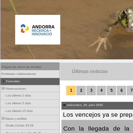
Página de inicio de Ornitho
Últimas noticias
Entidades colaboradoras
Consultar
Observaciones
1
2
3
4
5
6
7
-
Los últimos 2 días
-
Los últimos 5 días
miércoles, 29. julio 2026
-
Los últimos 15 días
Los vencejos ya se prepa
Datos y análisis
-
Grulla Común 25-26
Con la llegada de la 