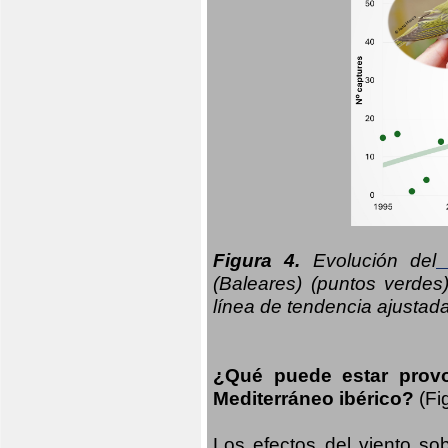
Figura 4.
Evolución del
n
(Baleares) (puntos verdes
línea de tendencia ajustad
¿Qué puede estar prov
Mediterráneo ibérico?
(Fi
Los efectos del viento sob