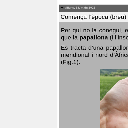
dilluns, 18. maig 2026
Comença l’època (breu) d
Per qui no la conegui, 
que la
papallona
(i l’in
Es tracta d’una papallo
meridional i nord d’Àfri
(Fig.1).