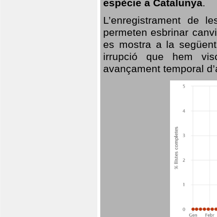
espècie a Catalunya
.
L’enregistrament de l
permeten esbrinar canvi
es mostra a la següent 
irrupció que hem vis
avançament temporal d’a