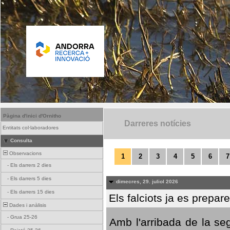
Pàgina d'inici d'Ornitho
Darreres notícies
Entitats col·laboradores
Consulta
Observacions
1
2
3
4
5
6
7
-
Els darrers 2 dies
-
Els darrers 5 dies
dimecres, 29. juliol 2026
-
Els darrers 15 dies
Els falciots ja es prepar
Dades i anàlisis
-
Grua 25-26
Amb l'arribada de la se