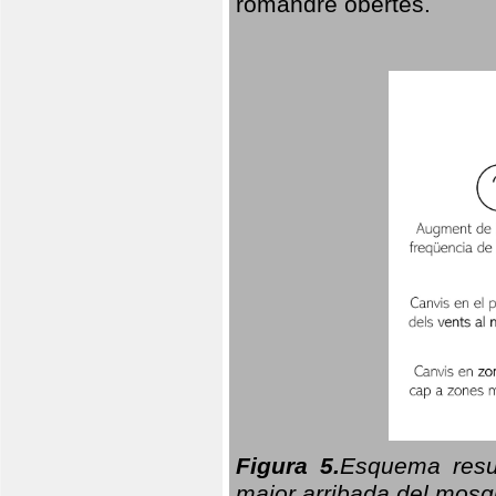
romandre obertes.
Figura 5.
Esquema resu
major arribada del mosqu