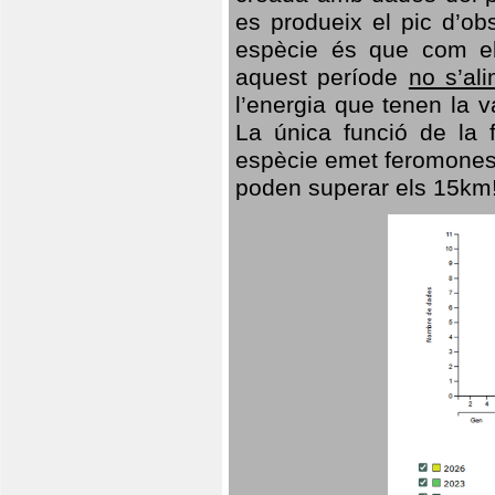
es produeix el pic d’ob
espècie és que com el
aquest període
no s’al
l’energia que tenen la 
La única funció de la f
espècie emet feromones
poden superar els 15km