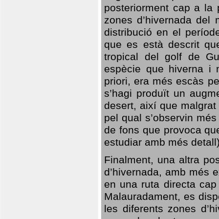
posteriorment cap a la p
zones d’hivernada del m
distribució en el perío
que es està descrit qu
tropical del golf de Gu
espècie que hiverna i m
priori, era més escàs p
s’hagi produït un augme
desert, així que malgra
pel qual s’observin més
de fons que provoca que
estudiar amb més detall)
Finalment, una altra po
d’hivernada, amb més e
en una ruta directa cap
Malauradament, es dispo
les diferents zones d’h