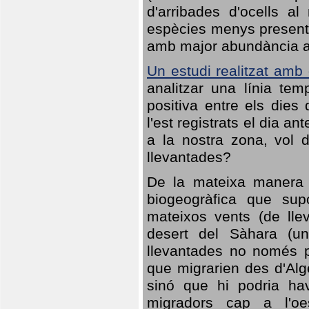
d'arribades d'ocells al
espècies menys presents
amb major abundància al 
Un estudi realitzat amb
analitzar una línia te
positiva entre els dies
l'est registrats el dia a
a la nostra zona, vol 
llevantades?
De la mateixa manera q
biogeogràfica que sup
mateixos vents (de lle
desert del Sàhara (un
llevantades no només po
que migrarien des d'Alg
sinó que hi podria ha
migradors cap a l'oe