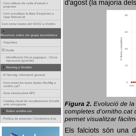
d'agost (la majoria del
-
Com utilitzar els codis d'estudi o
projectes
-
Com actualitzar la llista d'espècies a
l'app NaturaList
Com entrar dades del SOCC a Ornitho
Recursos sobre els grups taxonòmics
-
Orquídies
Ocells
-
Identificació Circus pygargus - Circus
macrourus (juvenils)
Nocmig a Ornitho
-
El Nocmig- informació general
-
Com entrar les teves dades NocMig a
ornitho.cat?
-
Guia introductòria NFC
-
Catàleg visual de vocalitzacions d'ocells
Figura 2.
Evolució de la
amb sonograma
completes d’ornitho.cat q
Sobre ornitho.cat
permet visualitzar fàcilm
-
Política de privacitat i Condicions d'ús
Els falciots són una 