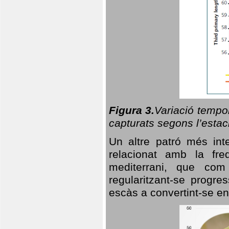
Figura 3.
Variació tempor
capturats segons l’estac
Un altre patró més in
relacionat amb la freq
mediterrani, que com
regularitzant-se progre
escàs a convertint-se en