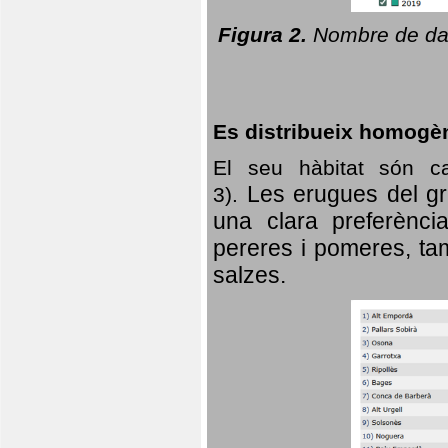
Figura 2.
Nombre de dad
Es distribueix homogè
El seu hàbitat són c
Les erugues del gr
3).
una clara preferència
pereres i pomeres, tam
salzes.