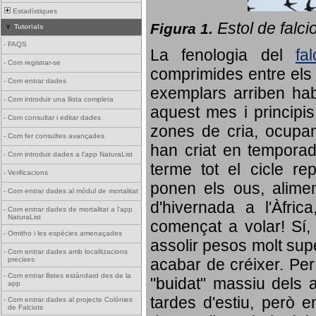
Estadístiques
Estol de falci
Figura 1.
Tutorials
-
FAQS
La fenologia del
fa
-
Com registrar-se
comprimides entre els o
-
Com entrar dades
exemplars arriben habi
-
Com introduir una llista completa
aquest mes i principis
-
Com consultar i editar dades
zones de cria, ocupan
-
Com fer consultes avançades
han criat en tempora
-
Com introduir dades a l'app NaturaList
terme tot el cicle rep
-
Verificacions
ponen els ous, alime
-
Com entrar dades al mòdul de mortalitat
d'hivernada a l'Àfric
-
Com entrar dades de mortalitat a l'app
NaturaList
començat a volar! Sí, 
-
Ornitho i les espècies amenaçades
assolir pesos molt supe
-
Com entrar dades amb localitzacions
precises
acabar de créixer. Per 
-
Com entrar llistes estàndard des de la
"buidat" massiu dels a
app
tardes d'estiu, però e
-
Com entrar dades al projecte Colònies
de Falciots