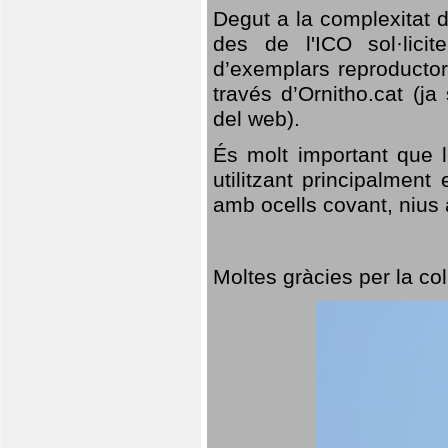
Degut a la complexitat d
des de l'ICO sol·lici
d’exemplars reproductor
través d’Ornitho.cat (ja
del web).
És molt important que 
utilitzant principalment
amb ocells covant, nius a
Moltes gràcies per la col