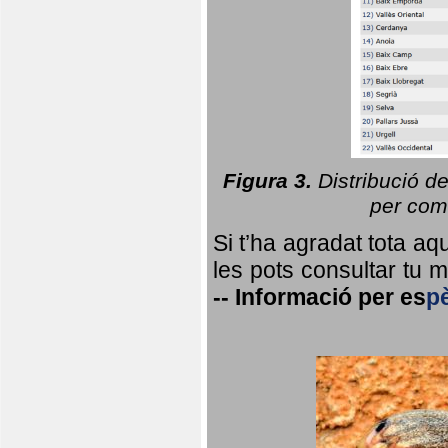
Figura 3.
Distribució d
per coma
Si t’ha agradat tota a
les pots consultar tu ma
--
Informació per
es
p