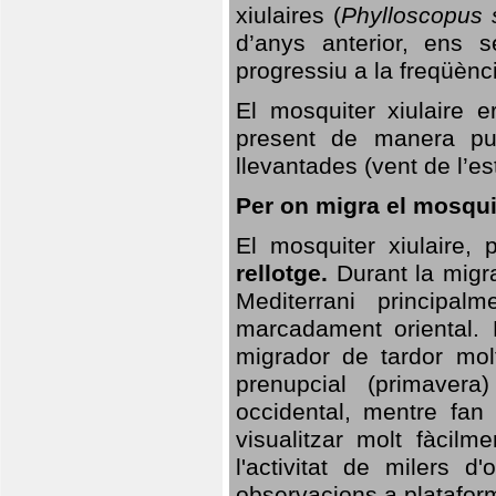
xiulaires (
Phylloscopus s
d’anys anterior, ens s
progressiu a la freqüènc
El mosquiter xiulaire 
present de manera pun
llevantades (vent de l’est
Per on migra el mosquit
El mosquiter xiulaire,
rellotge.
Durant la migra
Mediterrani principa
marcadament oriental. 
migrador de tardor molt
prenupcial (primavera
occidental, mentre fan 
visualitzar molt fàcilm
l'activitat de milers 
observacions a plataform