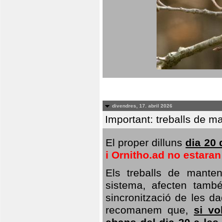
divendres, 17. abril 2026
Important: treballs de ma
El proper dilluns
dia 20 
i Ornitho.ad no estara
Els treballs de manten
sistema, afecten també 
sincronització de les da
recomanem que,
si vo