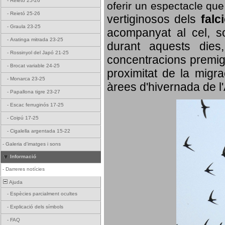
-
Reietó 25-26
oferir un espectacle qu
-
Reietó 25-26
vertiginosos dels
falc
-
Graula 23-25
acompanyat al cel, so
-
Aratinga mitrada 23-25
durant aquests dies
-
Rossinyol del Japó 21-25
concentracions premigr
-
Brocat variable 24-25
proximitat de la migra
-
Monarca 23-25
àrees d'hivernada de l
-
Papallona tigre 23-27
-
Escac ferruginós 17-25
-
Coipú 17-25
-
Cigalella argentada 15-22
-
Galeria d'imatges i sons
Informació
-
Darreres notícies
Ajuda
-
Espècies parcialment ocultes
-
Explicació dels símbols
-
FAQ