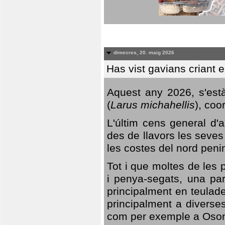
dimecres, 20. maig 2026
Has vist gavians criant 
Aquest any 2026, s'est
(
Larus michahellis
), coo
L'últim cens general d'a
des de llavors les seves
les costes del nord peni
Tot i que moltes de les p
i penya-segats, una par
principalment en teulad
principalment a diverses
com per exemple a Oso