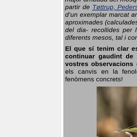
partir de
Tøttrup, Peder
d’un exemplar marcat am
aproximades (calculades
del dia- recollides per
diferents mesos, tal i c
El que sí tenim clar e
continuar gaudint de
vostres observacions 
els canvis en la fenol
fenòmens concrets!