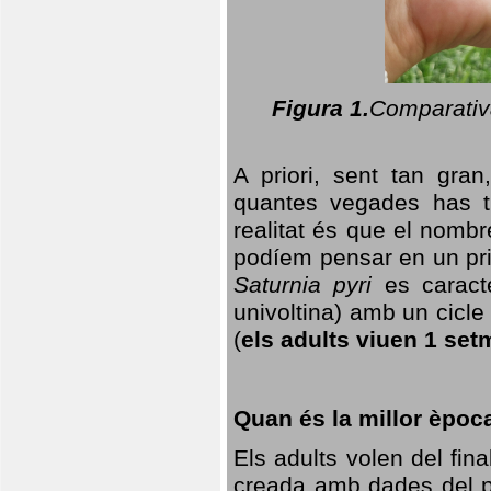
Figura 1.
Comparativa
A priori, sent tan gran
quantes vegades has t
realitat és que el nomb
podíem pensar en un princ
Saturnia pyri
es caracte
univoltina) amb un cicle 
(
els adults viuen 1 set
Quan és la millor èpoc
Els adults volen del fin
creada amb dades del po