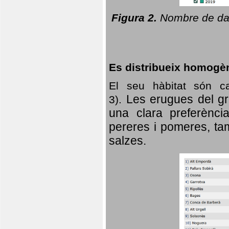
Figura 2.
Nombre de dad
Es distribueix homogè
El seu hàbitat són c
Les erugues del gr
3).
una clara preferència
pereres i pomeres, tam
salzes.