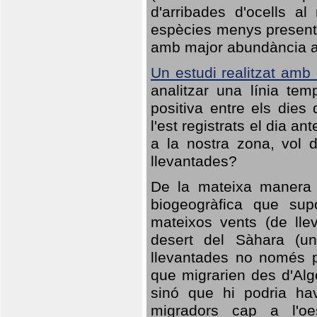
d'arribades d'ocells al
espècies menys presents
amb major abundància al 
Un estudi realitzat amb
analitzar una línia te
positiva entre els dies
l'est registrats el dia a
a la nostra zona, vol 
llevantades?
De la mateixa manera q
biogeogràfica que sup
mateixos vents (de lle
desert del Sàhara (un
llevantades no només po
que migrarien des d'Alg
sinó que hi podria ha
migradors cap a l'oe