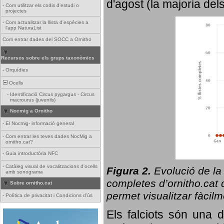
d'agost (la majoria del
-
Com utilitzar els codis d'estudi o
projectes
-
Com actualitzar la llista d'espècies a
l'app NaturaList
Com entrar dades del SOCC a Ornitho
Recursos sobre els grups taxonòmics
-
Orquídies
Ocells
-
Identificació Circus pygargus - Circus
macrourus (juvenils)
Nocmig a Ornitho
-
El Nocmig- informació general
-
Com entrar les teves dades NocMig a
ornitho.cat?
-
Guia introductòria NFC
-
Catàleg visual de vocalitzacions d'ocells
Figura 2.
Evolució de la
amb sonograma
completes d’ornitho.cat q
Sobre ornitho.cat
permet visualitzar fàcilm
-
Política de privacitat i Condicions d'ús
Els falciots són una 