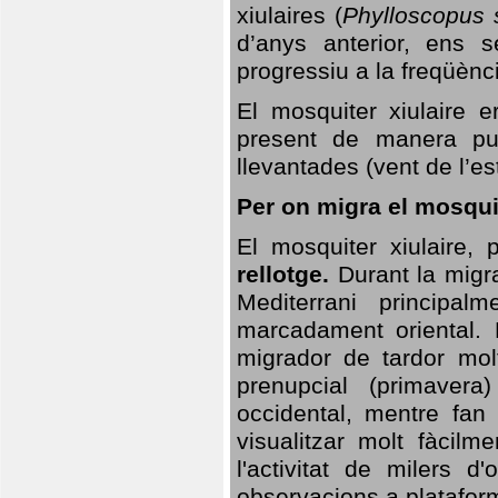
xiulaires (
Phylloscopus s
d’anys anterior, ens s
progressiu a la freqüènc
El mosquiter xiulaire 
present de manera pun
llevantades (vent de l’est
Per on migra el mosquit
El mosquiter xiulaire,
rellotge.
Durant la migra
Mediterrani principa
marcadament oriental. 
migrador de tardor molt
prenupcial (primavera
occidental, mentre fan 
visualitzar molt fàcilm
l'activitat de milers 
observacions a plataform