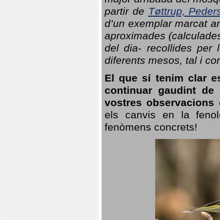
partir de
Tøttrup, Peder
d’un exemplar marcat am
aproximades (calculades
del dia- recollides per
diferents mesos, tal i c
El que sí tenim clar e
continuar gaudint de
vostres observacions 
els canvis en la fenol
fenòmens concrets!