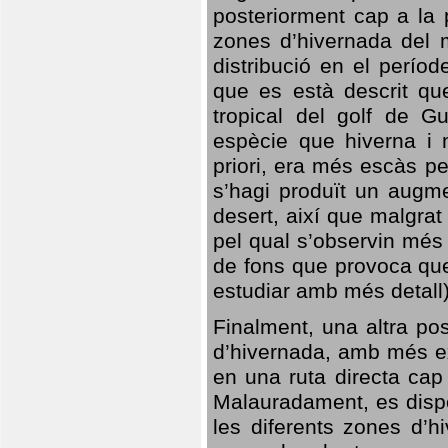
posteriorment cap a la p
zones d’hivernada del m
distribució en el perío
que es està descrit qu
tropical del golf de Gu
espècie que hiverna i m
priori, era més escàs p
s’hagi produït un augme
desert, així que malgra
pel qual s’observin més
de fons que provoca que
estudiar amb més detall)
Finalment, una altra po
d’hivernada, amb més e
en una ruta directa cap
Malauradament, es dispo
les diferents zones d’h