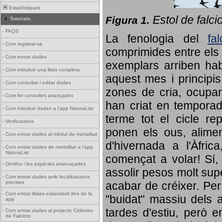
Estadístiques
Estol de falci
Figura 1.
Tutorials
-
FAQS
La fenologia del
fa
-
Com registrar-se
comprimides entre els o
-
Com entrar dades
exemplars arriben habi
-
Com introduir una llista completa
aquest mes i principis
-
Com consultar i editar dades
zones de cria, ocupan
-
Com fer consultes avançades
han criat en tempora
-
Com introduir dades a l'app NaturaList
terme tot el cicle rep
-
Verificacions
ponen els ous, alime
-
Com entrar dades al mòdul de mortalitat
d'hivernada a l'Àfric
-
Com entrar dades de mortalitat a l'app
NaturaList
començat a volar! Sí, 
-
Ornitho i les espècies amenaçades
assolir pesos molt supe
-
Com entrar dades amb localitzacions
precises
acabar de créixer. Per 
-
Com entrar llistes estàndard des de la
"buidat" massiu dels a
app
tardes d'estiu, però e
-
Com entrar dades al projecte Colònies
de Falciots