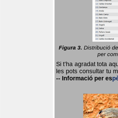
Figura 3.
Distribució d
per coma
Si t’ha agradat tota a
les pots consultar tu ma
--
Informació per
es
p