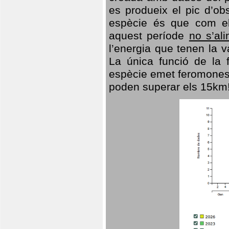
es produeix el pic d’ob
espècie és que com el
aquest període
no s’al
l’energia que tenen la 
La única funció de la f
espècie emet feromones
poden superar els 15km