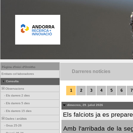
Pàgina d'inici d'Ornitho
Darreres notícies
Entitats col·laboradores
Consulta
Observacions
1
2
3
4
5
6
7
-
Els darrers 2 dies
-
Els darrers 5 dies
dimecres, 29. juliol 2026
-
Els darrers 15 dies
Els falciots ja es prepar
Dades i anàlisis
-
Grua 25-26
Amb l'arribada de la se