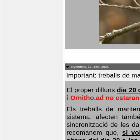
divendres, 17. abril 2026
Important: treballs de ma
El proper dilluns
dia 20 
i Ornitho.ad no estara
Els treballs de manten
sistema, afecten també 
sincronització de les da
recomanem que,
si vo