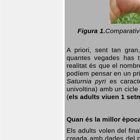
Figura 1.
Comparativa
A priori, sent tan gran
quantes vegades has t
realitat és que el nomb
podíem pensar en un princ
Saturnia pyri
es caracte
univoltina) amb un cicle 
(
els adults viuen 1 set
Quan és la millor èpoc
Els adults volen del fin
creada amb dades del po