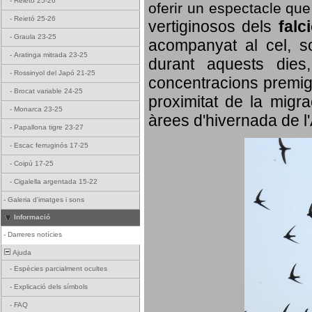
-
Reietó 25-26
oferir un espectacle qu
-
Reietó 25-26
vertiginosos dels
falc
-
Graula 23-25
acompanyat al cel, so
-
Aratinga mitrada 23-25
durant aquests dies
-
Rossinyol del Japó 21-25
concentracions premigr
-
Brocat variable 24-25
proximitat de la migra
-
Monarca 23-25
àrees d'hivernada de l
-
Papallona tigre 23-27
-
Escac ferruginós 17-25
-
Coipú 17-25
-
Cigalella argentada 15-22
-
Galeria d'imatges i sons
Informació
-
Darreres notícies
Ajuda
-
Espècies parcialment ocultes
-
Explicació dels símbols
-
FAQ