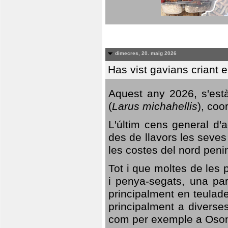
dimecres, 20. maig 2026
Has vist gavians criant 
Aquest any 2026, s'est
(
Larus michahellis
), coo
L'últim cens general d'a
des de llavors les seves
les costes del nord peni
Tot i que moltes de les p
i penya-segats, una par
principalment en teulad
principalment a diverses
com per exemple a Oso