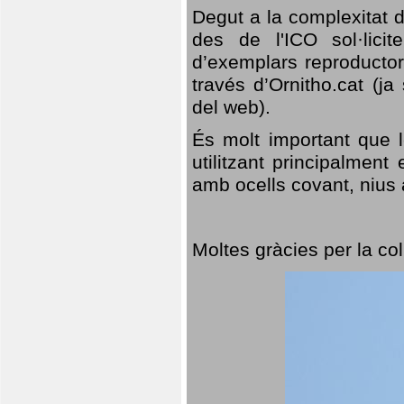
Degut a la complexitat d
des de l'ICO sol·lici
d’exemplars reproductor
través d’Ornitho.cat (ja
del web).
És molt important que 
utilitzant principalment
amb ocells covant, nius a
Moltes gràcies per la col