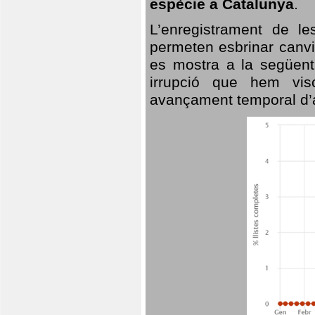
espècie a Catalunya
.
L’enregistrament de l
permeten esbrinar canvi
es mostra a la següent 
irrupció que hem vis
avançament temporal d’a