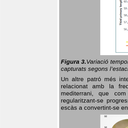
Figura 3.
Variació tempor
capturats segons l’estac
Un altre patró més in
relacionat amb la freq
mediterrani, que com
regularitzant-se progre
escàs a convertint-se en