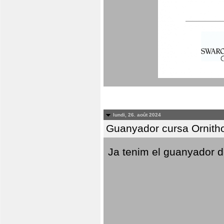
lundi, 26. août 2024
Guanyador cursa Ornitho
Ja tenim el guanyador d