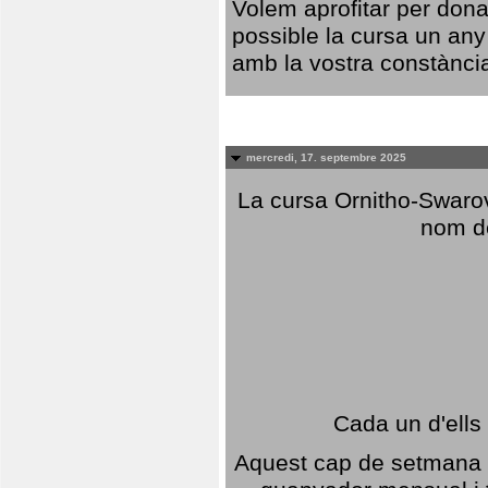
Volem aprofitar per dona
possible la cursa un any
amb la vostra constància,
mercredi, 17. septembre 2025
La cursa Ornitho-Swarovs
nom d
Cada un d'ells
Aquest cap de setmana 1