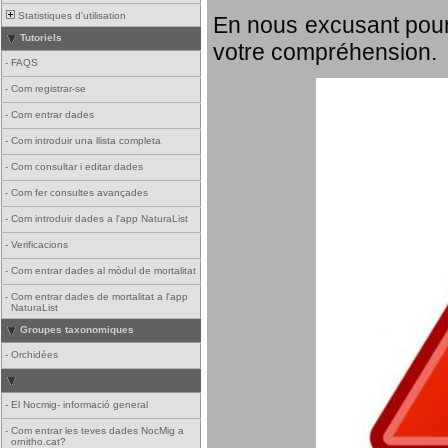
Statistiques d'utilisation
En nous excusant pour
Tutoriels
votre compréhension.
-
FAQS
-
Com registrar-se
-
Com entrar dades
-
Com introduir una llista completa
-
Com consultar i editar dades
-
Com fer consultes avançades
-
Com introduir dades a l'app NaturaList
-
Verificacions
-
Com entrar dades al mòdul de mortalitat
-
Com entrar dades de mortalitat a l'app
NaturaList
Groupes taxonomiques
-
Orchidées
-
El Nocmig- informació general
-
Com entrar les teves dades NocMig a
ornitho.cat?