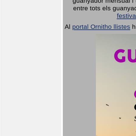
guanyador mensual i t
entre tots els guany
festiva
Al
portal Ornitho llistes
h