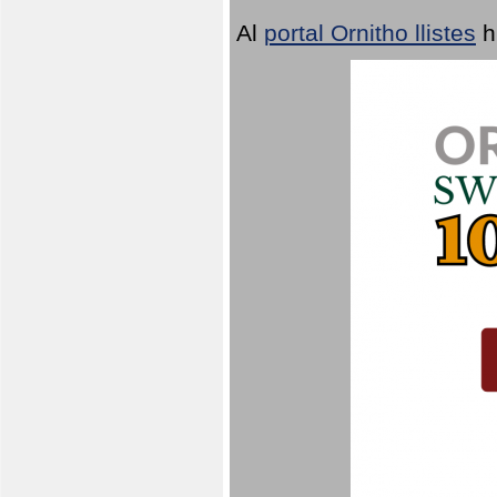
Al
portal Ornitho llistes
h