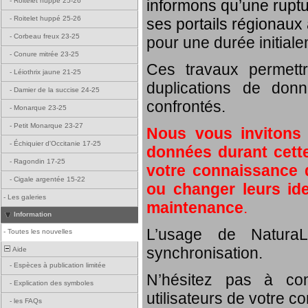
informons qu’une rupt
-
Roitelet huppé 25-26
-
Roitelet huppé 25-26
ses portails régionaux 
-
Corbeau freux 23-25
pour une durée initial
-
Conure mitrée 23-25
Ces travaux permett
-
Léiothrix jaune 21-25
duplications de donn
-
Damier de la succise 24-25
confrontés.
-
Monarque 23-25
-
Petit Monarque 23-27
Nous vous invitons
-
Échiquier d'Occitanie 17-25
données durant cette
-
Ragondin 17-25
votre connaissance d
-
Cigale argentée 15-22
ou changer leurs id
-
Les galeries
maintenance
.
Information
L’usage de NaturaL
-
Toutes les nouvelles
synchronisation.
Aide
-
Espèces à publication limitée
N’hésitez pas à com
-
Explication des symboles
utilisateurs de votre c
-
les FAQs