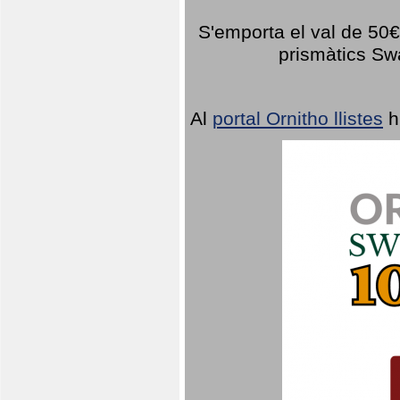
S'emporta el val de 50€ 
prismàtics Sw
Al
portal Ornitho llistes
h