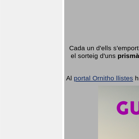
Cada un d'ells s'emport
el sorteig d'uns
prismà
Al
portal Ornitho llistes
h