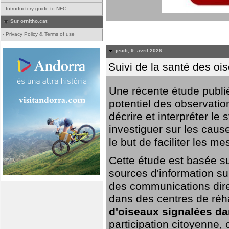
-
Introductory guide to NFC
Sur ornitho.cat
-
Privacy Policy & Terms of use
jeudi, 9. avril 2026
Suivi de la santé des oi
Une récente étude publi
potentiel des observation
décrire et interpréter le
investiguer sur les cause
le but de faciliter les m
Cette étude est basée su
sources d'information sur
des communications dire
dans des centres de réh
d'oiseaux signalées da
participation citoyenne,