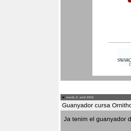
mardi, 6. août 2024
Guanyador cursa Ornith
Ja tenim el guanyador d