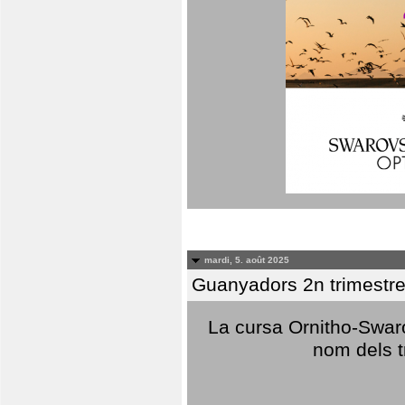
mardi, 5. août 2025
Guanyadors 2n trimestre
La cursa Ornitho-Swaro
nom dels t