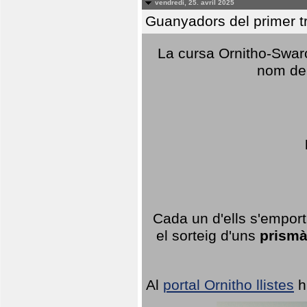
vendredi, 25. avril 2025
Guanyadors del primer t
La cursa Ornitho-Swaro
nom del
Cada un d'ells s'emport
el sorteig d'uns
prismà
Al
portal Ornitho llistes
h