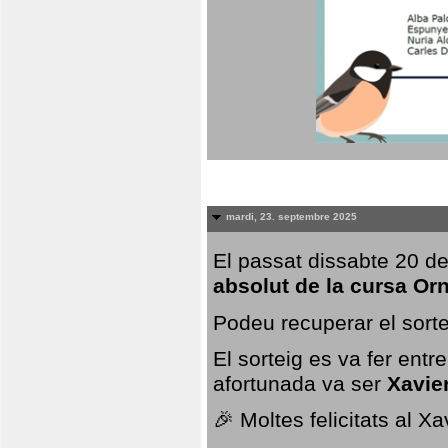
mardi, 23. septembre 2025
El passat dissabte 20 de
absolut de la cursa Or
Podeu recuperar el sorte
El sorteig es va fer ent
afortunada va ser
Xavie
🎉 Moltes felicitats al X