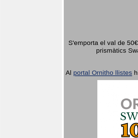
S'emporta el val de 50€ 
prismàtics Sw
Al
portal Ornitho llistes
h