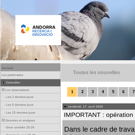
Accueil
Toutes les nouvelles
Les partenaires
Consulter
Les observations
1
2
3
4
5
6
7
-
Les 2 derniers jours
-
Les 5 derniers jours
vendredi, 17. avril 2026
-
Les 15 derniers jours
IMPORTANT : opération
Données et analyses
Dans le cadre de trav
-
Grue cendrée 25-26