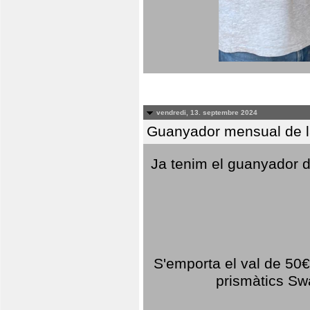
vendredi, 13. septembre 2024
Guanyador mensual de l
Ja tenim el guanyador d
S'emporta el val de 50€ 
prismàtics Sw