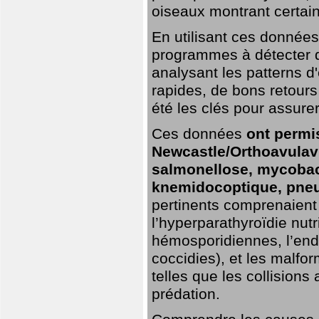
oiseaux montrant certai
En utilisant ces données,
programmes à détecter 
analysant les patterns d'
rapides, de bons retour
été les clés pour assurer
Ces données
ont permi
Newcastle/Orthoavulavi
salmonellose, mycobac
knemidocoptique, pneu
pertinents comprenaient 
l’hyperparathyroïdie nutri
hémosporidiennes, l’end
coccidies), et les malfo
telles que les collisions
prédation.