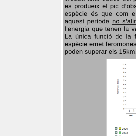
es produeix el pic d’ob
espècie és que com el
aquest període
no s’al
l’energia que tenen la 
La única funció de la f
espècie emet feromones
poden superar els 15km