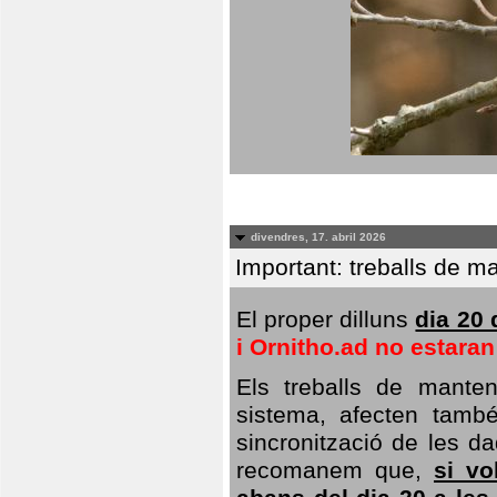
divendres, 17. abril 2026
Important: treballs de ma
El proper dilluns
dia 20 
i Ornitho.ad no estara
Els treballs de manten
sistema, afecten també 
sincronització de les da
recomanem que,
si vo