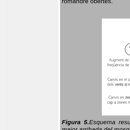
romandre obertes.
Figura 5.
Esquema resu
major arribada del mosqu