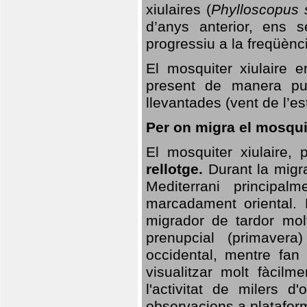
xiulaires (
Phylloscopus s
d’anys anterior, ens s
progressiu a la freqüènc
El mosquiter xiulaire 
present de manera pun
llevantades (vent de l’est
Per on migra el mosquit
El mosquiter xiulaire,
rellotge.
Durant la migra
Mediterrani principa
marcadament oriental. 
migrador de tardor molt
prenupcial (primavera
occidental, mentre fan 
visualitzar molt fàcilm
l'activitat de milers 
observacions a plataform