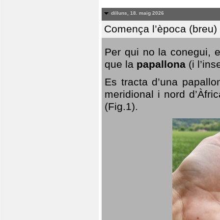
dilluns, 18. maig 2026
Comença l’època (breu) d
Per qui no la conegui, 
que la
papallona
(i l’in
Es tracta d’una papallo
meridional i nord d’Àfri
(Fig.1).