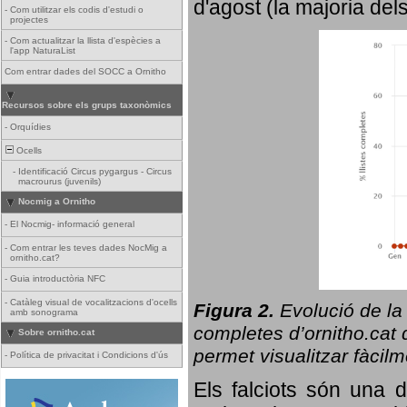
d'agost (la majoria del
-
Com utilitzar els codis d'estudi o
projectes
-
Com actualitzar la llista d'espècies a
l'app NaturaList
Com entrar dades del SOCC a Ornitho
Recursos sobre els grups taxonòmics
-
Orquídies
Ocells
-
Identificació Circus pygargus - Circus
macrourus (juvenils)
Nocmig a Ornitho
-
El Nocmig- informació general
-
Com entrar les teves dades NocMig a
ornitho.cat?
-
Guia introductòria NFC
-
Catàleg visual de vocalitzacions d'ocells
Figura 2.
Evolució de la
amb sonograma
completes d’ornitho.cat q
Sobre ornitho.cat
permet visualitzar fàcilm
-
Política de privacitat i Condicions d'ús
Els falciots són una 