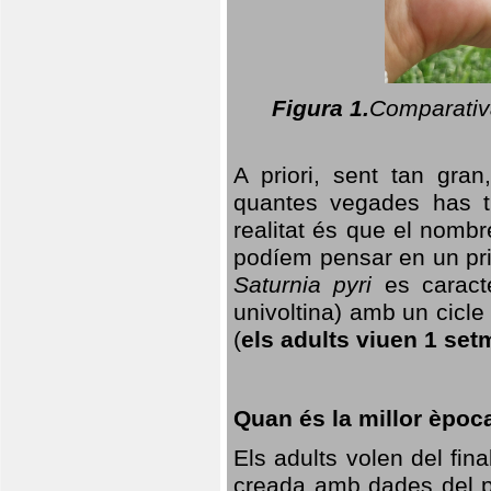
Figura 1.
Comparativa
A priori, sent tan gran
quantes vegades has t
realitat és que el nomb
podíem pensar en un princ
Saturnia pyri
es caracte
univoltina) amb un cicle 
(
els adults viuen 1 set
Quan és la millor èpoc
Els adults volen del fin
creada amb dades del po