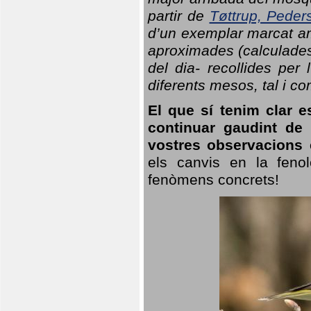
partir de
Tøttrup, Peder
d’un exemplar marcat am
aproximades (calculades
del dia- recollides per
diferents mesos, tal i c
El que sí tenim clar e
continuar gaudint de
vostres observacions 
els canvis en la fenol
fenòmens concrets!