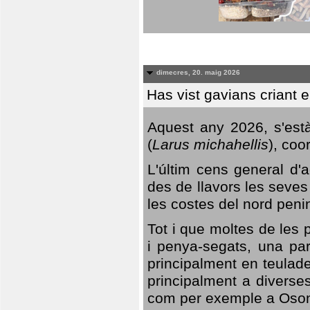
dimecres, 20. maig 2026
Has vist gavians criant 
Aquest any 2026, s'est
(
Larus michahellis
), coo
L'últim cens general d'a
des de llavors les seves
les costes del nord peni
Tot i que moltes de les p
i penya-segats, una par
principalment en teulad
principalment a diverses
com per exemple a Oso