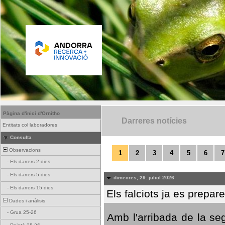
Pàgina d'inici d'Ornitho
Darreres notícies
Entitats col·laboradores
Consulta
Observacions
1
2
3
4
5
6
7
-
Els darrers 2 dies
-
Els darrers 5 dies
dimecres, 29. juliol 2026
-
Els darrers 15 dies
Els falciots ja es prepar
Dades i anàlisis
-
Grua 25-26
Amb l'arribada de la se