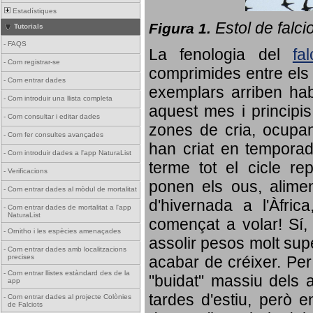
Estadístiques
Estol de falci
Figura 1.
Tutorials
-
FAQS
La fenologia del
fa
-
Com registrar-se
comprimides entre els o
-
Com entrar dades
exemplars arriben habi
-
Com introduir una llista completa
aquest mes i principis
-
Com consultar i editar dades
zones de cria, ocupan
-
Com fer consultes avançades
han criat en tempora
-
Com introduir dades a l'app NaturaList
terme tot el cicle rep
-
Verificacions
ponen els ous, alime
-
Com entrar dades al mòdul de mortalitat
d'hivernada a l'Àfric
-
Com entrar dades de mortalitat a l'app
NaturaList
començat a volar! Sí, 
-
Ornitho i les espècies amenaçades
assolir pesos molt supe
-
Com entrar dades amb localitzacions
precises
acabar de créixer. Per 
-
Com entrar llistes estàndard des de la
"buidat" massiu dels a
app
tardes d'estiu, però e
-
Com entrar dades al projecte Colònies
de Falciots