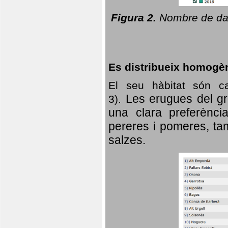
Figura 2.
Nombre de dad
Es distribueix homogè
El seu hàbitat són c
Les erugues del gr
3).
una clara preferència
pereres i pomeres, tam
salzes.