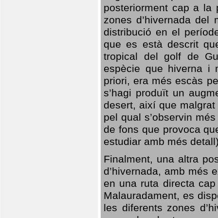
posteriorment cap a la p
zones d’hivernada del m
distribució en el perío
que es està descrit qu
tropical del golf de Gu
espècie que hiverna i m
priori, era més escàs p
s’hagi produït un augme
desert, així que malgra
pel qual s’observin més
de fons que provoca que
estudiar amb més detall)
Finalment, una altra po
d’hivernada, amb més e
en una ruta directa cap
Malauradament, es dispo
les diferents zones d’h