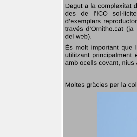
Degut a la complexitat d
des de l'ICO sol·lici
d’exemplars reproductor
través d’Ornitho.cat (ja
del web).
És molt important que 
utilitzant principalment
amb ocells covant, nius a
Moltes gràcies per la col