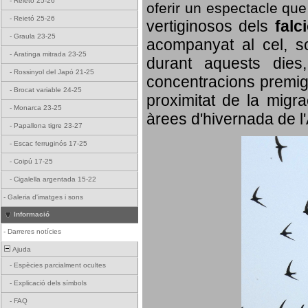
-
Reietó 25-26
oferir un espectacle qu
-
Reietó 25-26
vertiginosos dels
falc
-
Graula 23-25
acompanyat al cel, so
-
Aratinga mitrada 23-25
durant aquests dies
-
Rossinyol del Japó 21-25
concentracions premigr
-
Brocat variable 24-25
proximitat de la migra
-
Monarca 23-25
àrees d'hivernada de l
-
Papallona tigre 23-27
-
Escac ferruginós 17-25
-
Coipú 17-25
-
Cigalella argentada 15-22
-
Galeria d'imatges i sons
Informació
-
Darreres notícies
Ajuda
-
Espècies parcialment ocultes
-
Explicació dels símbols
-
FAQ