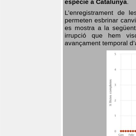
espècie a Catalunya
.
L’enregistrament de l
permeten esbrinar canvi
es mostra a la següent 
irrupció que hem vis
avançament temporal d’a