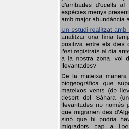
d'arribades d'ocells al
espècies menys presents
amb major abundància al 
Un estudi realitzat amb
analitzar una línia te
positiva entre els dies
l'est registrats el dia a
a la nostra zona, vol 
llevantades?
De la mateixa manera q
biogeogràfica que sup
mateixos vents (de lle
desert del Sàhara (un
llevantades no només po
que migrarien des d'Alg
sinó que hi podria ha
migradors cap a l'oe