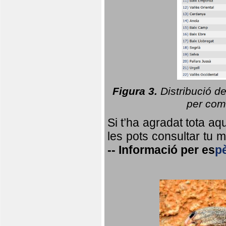
Figura 3.
Distribució d
per coma
Si t’ha agradat tota a
les pots consultar tu ma
--
Informació per
es
p