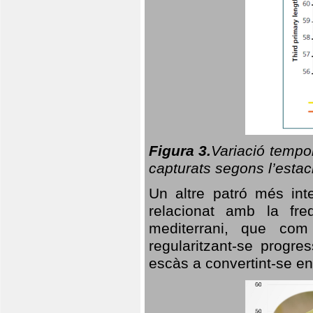
Figura 3.
Variació tempor
capturats segons l’estac
Un altre patró més in
relacionat amb la freq
mediterrani, que com
regularitzant-se progre
escàs a convertint-se en