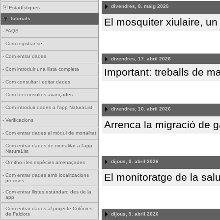
divendres, 8. maig 2026
Estadístiques
Tutorials
El mosquiter xiulaire, u
-
FAQS
-
Com registrar-se
-
Com entrar dades
divendres, 17. abril 2026
Important: treballs de ma
-
Com introduir una llista completa
-
Com consultar i editar dades
-
Com fer consultes avançades
-
Com introduir dades a l'app NaturaList
divendres, 10. abril 2026
-
Verificacions
Arrenca la migració de 
-
Com entrar dades al mòdul de mortalitat
-
Com entrar dades de mortalitat a l'app
NaturaList
dijous, 9. abril 2026
-
Ornitho i les espècies amenaçades
El monitoratge de la salu
-
Com entrar dades amb localitzacions
precises
-
Com entrar llistes estàndard des de la
app
-
Com entrar dades al projecte Colònies
dijous, 9. abril 2026
de Falciots