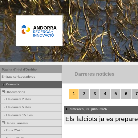
Pàgina d'inici d'Ornitho
Darreres notícies
Entitats col·laboradores
Consulta
Observacions
1
2
3
4
5
6
7
-
Els darrers 2 dies
-
Els darrers 5 dies
dimecres, 29. juliol 2026
-
Els darrers 15 dies
Els falciots ja es prepar
Dades i anàlisis
-
Grua 25-26