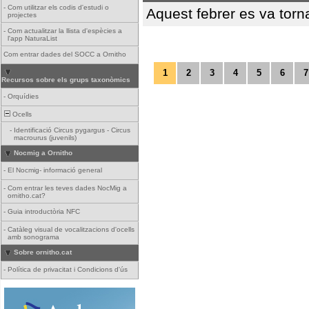
-
Com utilitzar els codis d'estudi o
Aquest febrer es va torn
projectes
-
Com actualitzar la llista d'espècies a
l'app NaturaList
Com entrar dades del SOCC a Ornitho
1
2
3
4
5
6
7
Recursos sobre els grups taxonòmics
-
Orquídies
Ocells
-
Identificació Circus pygargus - Circus
macrourus (juvenils)
Nocmig a Ornitho
-
El Nocmig- informació general
-
Com entrar les teves dades NocMig a
ornitho.cat?
-
Guia introductòria NFC
-
Catàleg visual de vocalitzacions d'ocells
amb sonograma
Sobre ornitho.cat
-
Política de privacitat i Condicions d'ús