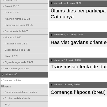
-
Reietó 25-26
divendres, 5. juny 2026
-
Reietó 25-26
Últims dies per particip
-
Graula 23-25
Catalunya
-
Aratinga mitrada 23-25
-
Rossinyol del Japó 21-25
-
Brocat variable 24-25
dimecres, 20. maig 2026
-
Monarca 23-25
Has vist gavians criant 
-
Papallona tigre 23-27
-
Escac ferruginós 17-25
-
Coipú 17-25
dimarts, 19. maig 2026
-
Cigalella argentada 15-22
Transmissió lenta de da
-
Galeria d'imatges i sons
Informació
-
Darreres notícies
dilluns, 18. maig 2026
Ajuda
Comença l’època (breu) d
-
Espècies parcialment ocultes
-
Explicació dels símbols
-
FAQ