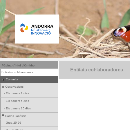
Pàgina d'inici d'Ornitho
Entitats col·laboradores
Entitats col·laboradores
Consulta
Observacions
-
Els darrers 2 dies
-
Els darrers 5 dies
-
Els darrers 15 dies
Dades i anàlisis
-
Grua 25-26