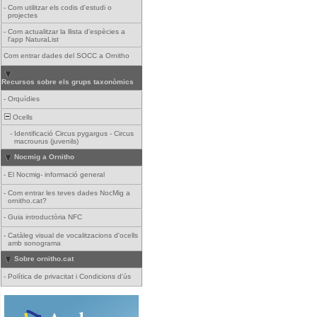
-
Com utilitzar els codis d'estudi o
projectes
-
Com actualitzar la llista d'espècies a
l'app NaturaList
Com entrar dades del SOCC a Ornitho
Recursos sobre els grups taxonòmics
-
Orquídies
Ocells
-
Identificació Circus pygargus - Circus
macrourus (juvenils)
Nocmig a Ornitho
-
El Nocmig- informació general
-
Com entrar les teves dades NocMig a
ornitho.cat?
-
Guia introductòria NFC
-
Catàleg visual de vocalitzacions d'ocells
amb sonograma
Sobre ornitho.cat
-
Política de privacitat i Condicions d'ús