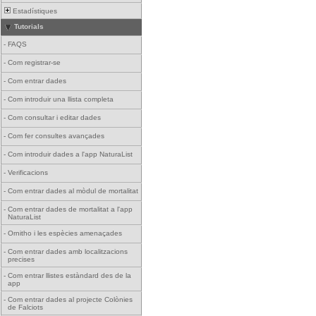
Estadístiques
Tutorials
-
FAQS
-
Com registrar-se
-
Com entrar dades
-
Com introduir una llista completa
-
Com consultar i editar dades
-
Com fer consultes avançades
-
Com introduir dades a l'app NaturaList
-
Verificacions
-
Com entrar dades al mòdul de mortalitat
-
Com entrar dades de mortalitat a l'app
NaturaList
-
Ornitho i les espècies amenaçades
-
Com entrar dades amb localitzacions
precises
-
Com entrar llistes estàndard des de la
app
-
Com entrar dades al projecte Colònies
de Falciots