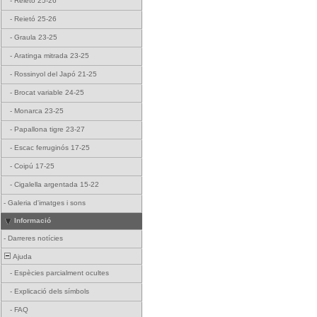
-
Reietó 25-26
-
Reietó 25-26
-
Graula 23-25
-
Aratinga mitrada 23-25
-
Rossinyol del Japó 21-25
-
Brocat variable 24-25
-
Monarca 23-25
-
Papallona tigre 23-27
-
Escac ferruginós 17-25
-
Coipú 17-25
-
Cigalella argentada 15-22
-
Galeria d'imatges i sons
Informació
-
Darreres notícies
Ajuda
-
Espècies parcialment ocultes
-
Explicació dels símbols
-
FAQ