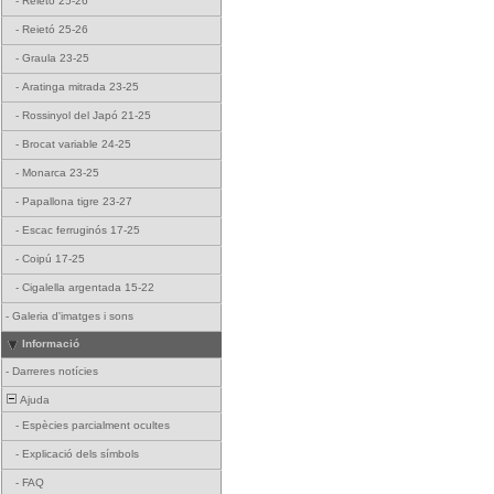
-
Reietó 25-26
-
Reietó 25-26
-
Graula 23-25
-
Aratinga mitrada 23-25
-
Rossinyol del Japó 21-25
-
Brocat variable 24-25
-
Monarca 23-25
-
Papallona tigre 23-27
-
Escac ferruginós 17-25
-
Coipú 17-25
-
Cigalella argentada 15-22
-
Galeria d'imatges i sons
Informació
-
Darreres notícies
Ajuda
-
Espècies parcialment ocultes
-
Explicació dels símbols
-
FAQ