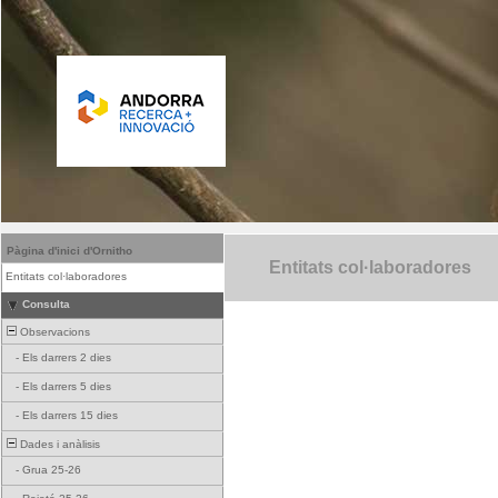
Pàgina d'inici d'Ornitho
Entitats col·laboradores
Entitats col·laboradores
Consulta
Observacions
-
Els darrers 2 dies
-
Els darrers 5 dies
-
Els darrers 15 dies
Dades i anàlisis
-
Grua 25-26