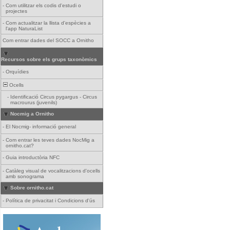
-
Com utilitzar els codis d'estudi o
projectes
-
Com actualitzar la llista d'espècies a
l'app NaturaList
Com entrar dades del SOCC a Ornitho
Recursos sobre els grups taxonòmics
-
Orquídies
Ocells
-
Identificació Circus pygargus - Circus
macrourus (juvenils)
Nocmig a Ornitho
-
El Nocmig- informació general
-
Com entrar les teves dades NocMig a
ornitho.cat?
-
Guia introductòria NFC
-
Catàleg visual de vocalitzacions d'ocells
amb sonograma
Sobre ornitho.cat
-
Política de privacitat i Condicions d'ús