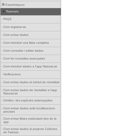
Estadístiques
Tutorials
-
FAQS
-
Com registrar-se
-
Com entrar dades
-
Com introduir una llista completa
-
Com consultar i editar dades
-
Com fer consultes avançades
-
Com introduir dades a l'app NaturaList
-
Verificacions
-
Com entrar dades al mòdul de mortalitat
-
Com entrar dades de mortalitat a l'app
NaturaList
-
Ornitho i les espècies amenaçades
-
Com entrar dades amb localitzacions
precises
-
Com entrar llistes estàndard des de la
app
-
Com entrar dades al projecte Colònies
de Falciots